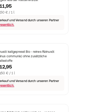
egeöl aus der Klettenwurzel
11,95
,50 € / 1 l
erkauf und Versand durch unseren Partner
esentlich.
inusöl kaltgepresst Bio - reines Rizinusöl
cinus communis) ohne zusätzliche
altsstoffe
12,95
,50 € / 1 l
erkauf und Versand durch unseren Partner
esentlich.