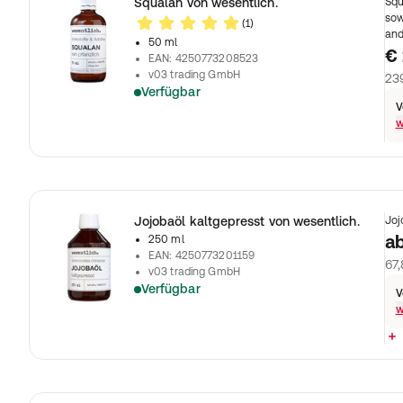
Squalan von wesentlich.
Squ
sow
(1)
and
50 ml
€ 
EAN
:
4250773208523
v03 trading GmbH
239
Verfügbar
V
w
Jojobaöl kaltgepresst von wesentlich.
Joj
a
250 ml
EAN
:
4250773201159
67,
v03 trading GmbH
Verfügbar
V
w