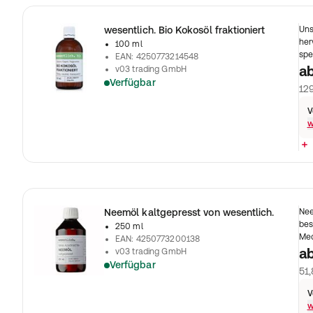
wesentlich. Bio Kokosöl fraktioniert
Uns
her
100 ml
spe
EAN
:
4250773214548
a
v03 trading GmbH
Verfügbar
129
V
w
Neemöl kaltgepresst von wesentlich.
Nee
bes
250 ml
Med
EAN
:
4250773200138
a
v03 trading GmbH
Verfügbar
51,
V
w