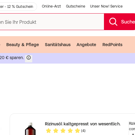
Online-Arzt
Gutscheine
Unser Now! Service
er - 12 % Gutschein
Such
n Sie Ihr Produkt
e
Beauty & Pflege
Sanitätshaus
Angebote
RedPoints
20 € sparen.
nz
Rizinusöl kaltgepresst von wesentlich.
Riz
com
(4)