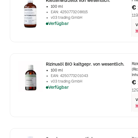
Klettenwurzelöl von wesentlich.
Pfl
€ 
100 ml
EAN
:
4250773208615
119
v03 trading GmbH
Verfügbar
V
w
Rizinusöl BIO kaltgepr. von wesentlich.
Riz
(Ri
100 ml
Inh
EAN
:
4250773201043
€ 
v03 trading GmbH
Verfügbar
129
V
w