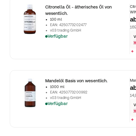
Citronella Öl - ätherisches Öl von
Cit
WIN
wesentlich.
a
100 ml
EAN
:
4250773202477
169
v03 trading GmbH
Verfügbar
V
w
Mandelöl Basis von wesentlich.
Man
a
1000 ml
EAN
:
4250773200992
14,
v03 trading GmbH
Verfügbar
V
w