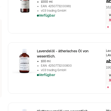
a
1000 ml
EAN
:
4250773200961
16,
v03 trading GmbH
Verfügbar
V
w
Lavendelöl - ätherisches Öl von
Lav
LAV
wesentlich.
a
100 ml
EAN
:
4250773200800
199
v03 trading GmbH
Verfügbar
V
w