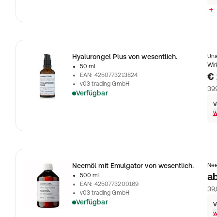
Hyalurongel Plus von wesentlich.
Uns
Wir
50 ml
€ 
EAN
:
4250773213824
v03 trading GmbH
399
Verfügbar
V
w
Neemöl mit Emulgator von wesentlich.
Nee
a
500 ml
EAN
:
4250773200169
39,
v03 trading GmbH
Verfügbar
V
w