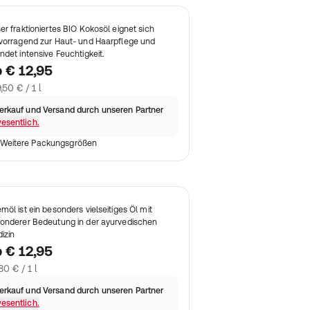
er fraktioniertes BIO Kokosöl eignet sich
vorragend zur Haut- und Haarpflege und
ndet intensive Feuchtigkeit.
b
€ 12,95
,50 € / 1 l
erkauf und Versand durch unseren Partner
esentlich.
Weitere Packungsgrößen
möl ist ein besonders vielseitiges Öl mit
onderer Bedeutung in der ayurvedischen
izin
b
€ 12,95
80 € / 1 l
erkauf und Versand durch unseren Partner
esentlich.