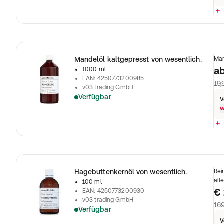
Mandelöl kaltgepresst von wesentlich.
Man
a
1000 ml
EAN
:
4250773200985
19,
v03 trading GmbH
Verfügbar
V
w
Hagebuttenkernöl von wesentlich.
Rei
all
100 ml
€ 
EAN
:
4250773200930
v03 trading GmbH
169
Verfügbar
V