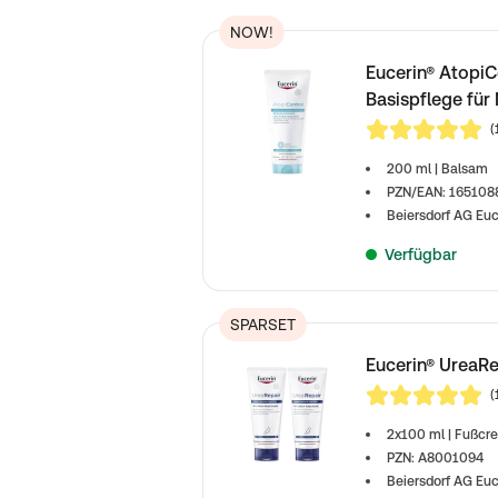
NOW!
Eucerin® AtopiC
Basispflege für
(
4,8 von 5
200 ml | Balsam
PZN/EAN: 16510
Beiersdorf AG Euc
Verfügbar
SPARSET
Eucerin® UreaR
(
4,9 von 5
2x100 ml | Fußcr
PZN: A8001094
Beiersdorf AG Euc