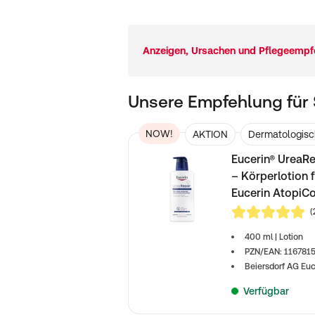
Unsere Empfehlung für 
NOW!
AKTION
Dermatologisc
Eucerin® UreaRe
– Körperlotion 
Eucerin AtopiCo
(
4,7 von 5
400 ml | Lotion
PZN/EAN: 11678
Beiersdorf AG Euc
Verfügbar