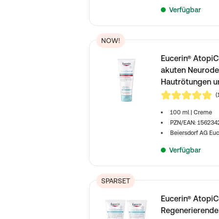
Verfügbar
NOW!
Eucerin® AtopiC
akuten Neurode
Hautrötungen u
(
4,6 von 5
100 ml | Creme
PZN/EAN: 15623
Beiersdorf AG Euc
Verfügbar
SPARSET
Eucerin® AtopiC
Regenerierende 