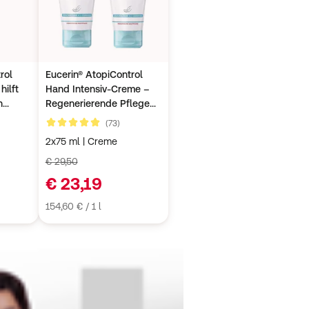
rol
Eucerin® AtopiControl
ilft
Hand Intensiv-Creme –
n
Regenerierende Pflege
ben,
für angegriffene &
undenbewertungen
Kundenbewertungen
(73)
4,8 von 5
trockene Hände
2x75 ml | Creme
€ 29,50
€ 23,19
154,60 € / 1 l