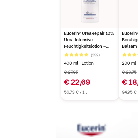
Eucerin® UreaRepair 10%
Eucerin
Urea Intensive
Beruhig
Feuchtigkeitslotion –
Balsam 
Körperlotion für sehr
Neurode
Kundenbewertungen
(292)
4,7 von 5
4,8 von 
trockene bis extrem
trocken
400 ml | Lotion
200 ml 
trockene Haut + Eucerin
AtopiControl Hydro
€ 27,95
€ 20,75
Lotion 20ml GRATIS
€ 22,69
€ 18
56,73 € / 1 l
94,95 € /