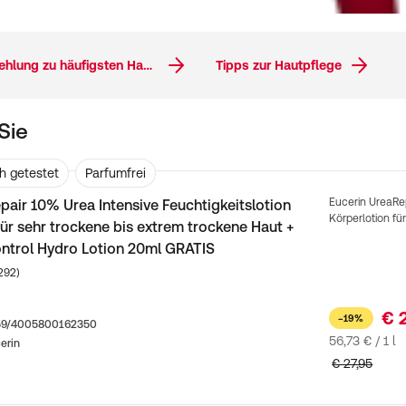
Anzeigen, Ursachen und Pflegeempfehlung zu häufigsten Hauterkrankungen
Tipps zur Hautpflege
Sie
h getestet
Parfumfrei
Eucerin UreaRep
pair 10% Urea Intensive Feuchtigkeitslotion
Körperlotion fü
für sehr trockene bis extrem trockene Haut +
ntrol Hydro Lotion 20ml GRATIS
Kundenbewertungen
292)
€ 
−19%
159/4005800162350
56,73 € / 1 l
erin
€ 27,95