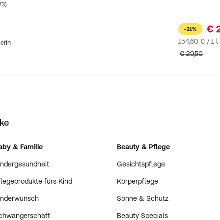
Kundenbewertungen
73)
€ 
−21%
154,60 € / 1 l
erin
€ 29,50
eke
aby & Familie
Beauty & Pflege
indergesundheit
Gesichtspflege
flegeprodukte fürs Kind
Körperpflege
inderwunsch
Sonne & Schutz
chwangerschaft
Beauty Specials