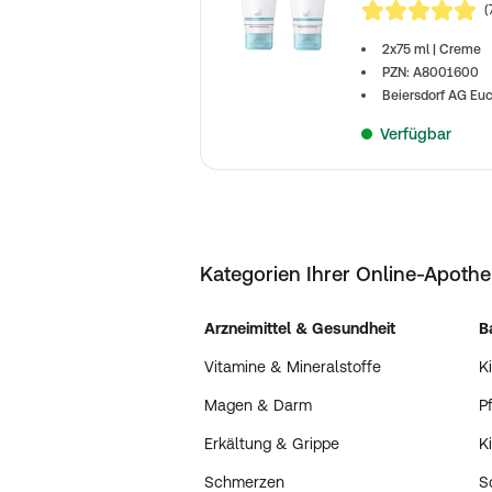
(
4,8 von 5
2x75 ml | Creme
PZN: A8001600
Beiersdorf AG Euc
Verfügbar
Kategorien Ihrer Online-Apoth
Arzneimittel & Gesundheit
B
Vitamine & Mineralstoffe
K
Magen & Darm
P
Erkältung & Grippe
K
Schmerzen
S