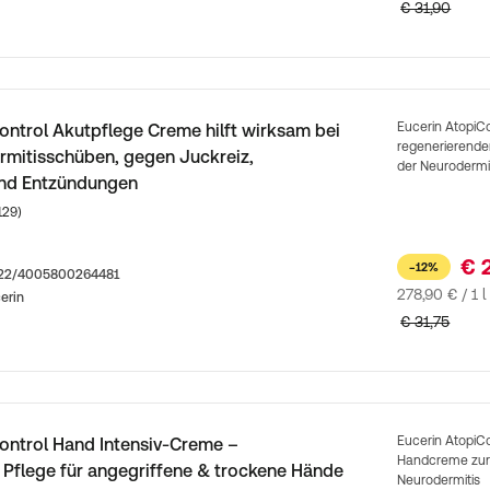
€ 31,90
Eucerin AtopiC
ontrol Akutpflege Creme hilft wirksam bei
regenerierende
rmitisschüben, gegen Juckreiz,
der Neurodermi
nd Entzündungen
Kundenbewertungen
129)
€ 
−12%
422/4005800264481
278,90 € / 1 l
erin
€ 31,75
Eucerin AtopiCo
ontrol Hand Intensiv-Creme –
Handcreme zur 
Pflege für angegriffene & trockene Hände
Neurodermitis