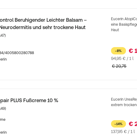
Eucerin AtopiCo
ontrol Beruhigender Leichter Balsam –
eine Basispfleg
 Neurodermitis und sehr trockene Haut
Haut
Kundenbewertungen
147)
€ 
−8%
884/4005800280788
94,95 € / 1 l
erin
€ 20,75
Eucerin UreaRe
epair PLUS Fußcreme 10 %
extrem trockene
Kundenbewertungen
149)
eme
€ 
−14%
137,95 € / 1 l
erin