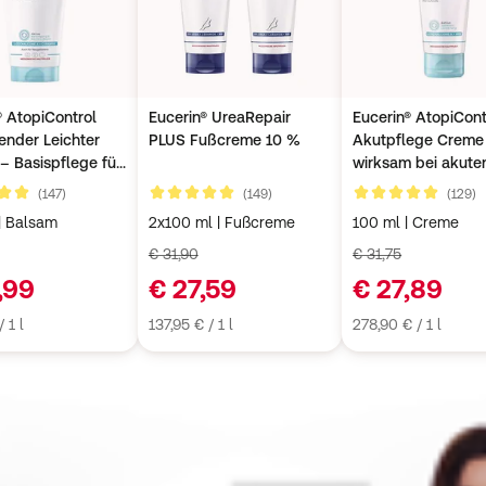
® AtopiControl
Eucerin® UreaRepair
Eucerin® AtopiCont
ender Leichter
PLUS Fußcreme 10 %
Akutpflege Creme h
– Basispflege für
wirksam bei akute
rmitis und sehr
Neurodermitisschü
Kundenbewertungen
Kundenbewertungen
K
(147)
(149)
(129)
5
4,9 von 5
4,6 von 5
e Haut
gegen Juckreiz,
| Balsam
2x100 ml | Fußcreme
100 ml | Creme
Hautrötungen und
€ 31,90
Entzündungen
€ 31,75
,99
€ 27,59
€ 27,89
 1 l
137,95 € / 1 l
278,90 € / 1 l