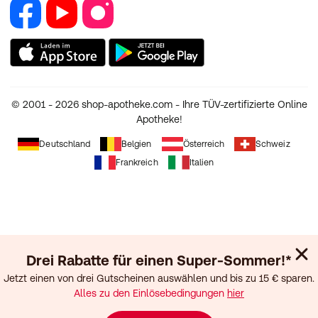
E-Rezept
Jobs & Karriere
Nutzung und Haftung
Pharmakovigilanz
Partner werden
AGB
Facebook
YouTube
Instagram
Medizinproduktesicherheit
RedPoints
Widerruf
Unsere Apps
Datenschutz
Unsere Eigenmarken
Erklärung zur Barrierefreiheit
© 2001 - 2026 shop-apotheke.com - Ihre TÜV-zertifizierte Online
Cookie-Einstellungen
Apotheke!
Impressum
Deutschland
Belgien
Österreich
Schweiz
Frankreich
Italien
Drei Rabatte für einen Super-Sommer!*
Jetzt einen von drei Gutscheinen auswählen und bis zu 15 € sparen.
Alles zu den Einlösebedingungen
hier