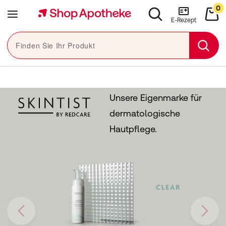
Navigation überspringen
0
Close navigation
e navigation
Menü
Suchen
War
E-Rezept
Finden Sie Ihr Produkt
Sear
Unsere Eigenmarke für
dermatologische
Hautpflege.