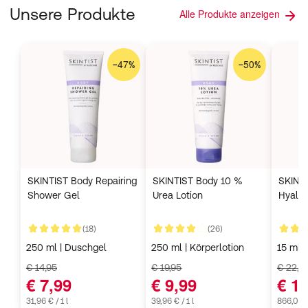
Unsere Produkte
Alle Produkte anzeigen
47
50
−
%
−
%
SKINTIST Body Repairing
SKINTIST Body 10 %
SKINT
Shower Gel
Urea Lotion
Hyalu
Kundenbewertungen
Kundenbewertungen
(18)
(26)
4,9 von 5
4,3 von 5
4,6 vo
250 ml | Duschgel
250 ml | Körperlotion
15 ml 
€ 14,95
€ 19,95
€ 22,9
€ 7,99
€ 9,99
€ 1
31,96 € / 1 l
39,96 € / 1 l
866,00 €