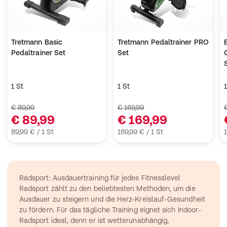
Tretmann Basic
Tretmann Pedaltrainer PRO
Pedaltrainer Set
Set
1 St
1 St
€ 89,99
€ 169,99
€ 89,99
€ 169,99
89,99 € / 1 St
169,99 € / 1 St
1
Radsport: Ausdauertraining für jedes Fitnesslevel
Radsport zählt zu den beliebtesten Methoden, um die 
Ausdauer zu steigern und die Herz-Kreislauf-Gesundheit 
zu fördern. Für das tägliche Training eignet sich 
Indoor-
Radsport
 ideal, denn er ist wetterunabhängig, 