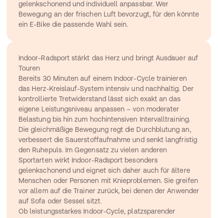
gelenkschonend und individuell anpassbar. Wer 
Bewegung an der frischen Luft bevorzugt, für den könnte 
ein 
E-Bike
 die passende Wahl sein.
Indoor-Radsport stärkt das Herz und bringt Ausdauer auf 
Touren
Bereits 30 Minuten auf einem Indoor-Cycle trainieren 
das Herz-Kreislauf-System intensiv und nachhaltig. Der 
kontrollierte Tretwiderstand lässt sich exakt an das 
eigene Leistungsniveau anpassen – von moderater 
Belastung bis hin zum hochintensiven 
Intervalltraining
. 
Die gleichmäßige Bewegung regt die Durchblutung an, 
verbessert die Sauerstoffaufnahme und senkt langfristig 
den Ruhepuls. Im Gegensatz zu vielen anderen 
Sportarten wirkt Indoor-Radsport besonders 
gelenkschonend und eignet sich daher auch für ältere 
Menschen oder Personen mit Knieproblemen. Sie greifen 
vor allem auf die Trainer zurück, bei denen der Anwender 
auf Sofa oder Sessel sitzt.
Ob leistungsstarkes Indoor-Cycle, platzsparender 