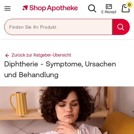
Navigation überspringen
0
Close navigation
e navigation
Menü
Suchen
War
E-Rezept
Finden Sie Ihr Produkt
Sear
Zurück zur Ratgeber-Übersicht
Diphtherie - Symptome, Ursachen
und Behandlung