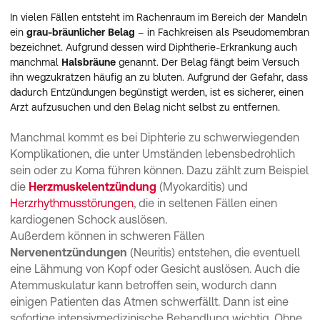
In vielen Fällen entsteht im Rachenraum im Bereich der Mandeln
ein
grau-bräunlicher Belag
– in Fachkreisen als Pseudomembran
bezeichnet. Aufgrund dessen wird Diphtherie-Erkrankung auch
manchmal
Halsbräune
genannt. Der Belag fängt beim Versuch
ihn wegzukratzen häufig an zu bluten. Aufgrund der Gefahr, dass
dadurch Entzündungen begünstigt werden, ist es sicherer, einen
Arzt aufzusuchen und den Belag nicht selbst zu entfernen.
Manchmal kommt es bei Diphterie zu schwerwiegenden
Komplikationen, die unter Umständen lebensbedrohlich
sein oder zu Koma führen können. Dazu zählt zum Beispiel
die
Herzmuskelentzündung
(Myokarditis) und
Herzrhythmusstörungen
, die in seltenen Fällen einen
kardiogenen Schock auslösen.
Außerdem können in schweren Fällen
Nervenentzündungen
(Neuritis) entstehen, die eventuell
eine Lähmung von Kopf oder Gesicht auslösen. Auch die
Atemmuskulatur kann betroffen sein, wodurch dann
einigen Patienten das Atmen schwerfällt. Dann ist eine
sofortige intensivmedizinische Behandlung wichtig. Ohne