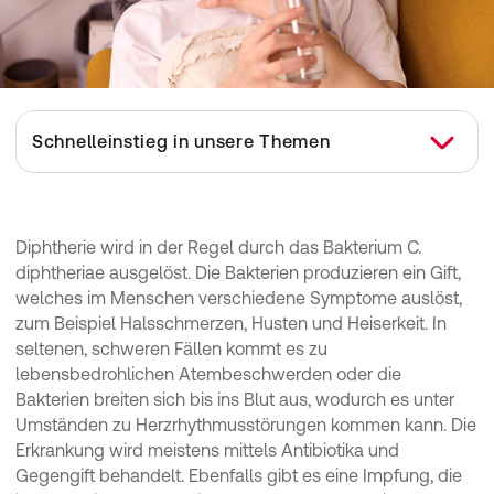
Schnelleinstieg in unsere Themen
Was ist Diphtherie?
Was sind die Symptome von Diphtherie?
Diphtherie wird in der Regel durch das Bakterium C.
diphtheriae ausgelöst. Die Bakterien produzieren ein Gift,
Wie entsteht Diphtherie?
welches im Menschen verschiedene Symptome auslöst,
Wie wird eine Diphtherie diagnostiziert?
zum Beispiel Halsschmerzen, Husten und Heiserkeit. In
Wie wird eine Diphtherie behandelt?
seltenen, schweren Fällen kommt es zu
lebensbedrohlichen Atembeschwerden oder die
Was können Sie selbst bei Diphtherie tun?
Bakterien breiten sich bis ins Blut aus, wodurch es unter
Umständen zu Herzrhythmusstörungen kommen kann. Die
Erkrankung wird meistens mittels Antibiotika und
Gegengift behandelt. Ebenfalls gibt es eine Impfung, die