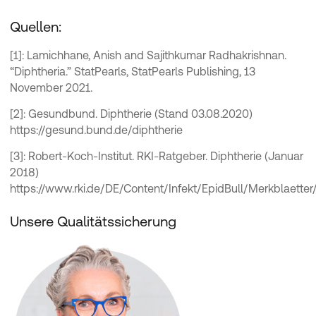
Quellen:
[1]: Lamichhane, Anish and Sajithkumar Radhakrishnan.
“Diphtheria.” StatPearls, StatPearls Publishing, 13
November 2021.
[2]: Gesundbund. Diphtherie (Stand 03.08.2020)
https://gesund.bund.de/diphtherie
[3]: Robert-Koch-Institut. RKI-Ratgeber. Diphtherie (Januar
2018)
https://www.rki.de/DE/Content/Infekt/EpidBull/Merkblae
Unsere Qualitätssicherung