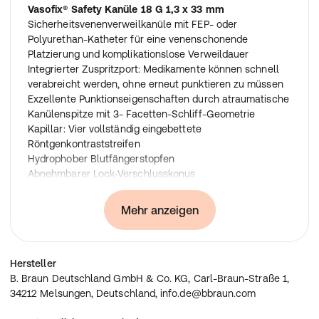
Vasofix® Safety Kanüle 18 G 1,3 x 33 mm
Sicherheitsvenenverweilkanüle mit FEP- oder
Polyurethan-Katheter für eine venenschonende
Platzierung und komplikationslose Verweildauer
Integrierter Zuspritzport: Medikamente können schnell
verabreicht werden, ohne erneut punktieren zu müssen
Exzellente Punktionseigenschaften durch atraumatische
Kanülenspitze mit 3- Facetten-Schliff-Geometrie
Kapillar: Vier vollständig eingebettete
Röntgenkontraststreifen
Hydrophober Blutfängerstopfen
Abnehmbarer Lock-Verschlusskonus
Lock-Ansatz
Farbliche Größenkennzeichnung
Mehr anzeigen
Latex-frei
PVC-frei
Entsprechend ISO-Standard 10.555-1/5
Hersteller
Eigenschaften:
B. Braun Deutschland GmbH & Co. KG, Carl-Braun-Straße 1,
Selbstaktivierende Clip-Technik
34212 Melsungen, Deutschland, info.de@bbraun.com
Safety-Clip sichert die Nadelspitze sofort nach dem
Herausziehen