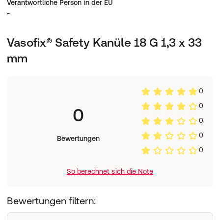
Verantwortliche Person in der EU
Safety-Mechanismus kann nicht umgangen werden
-
Geringfügige Anpassung der Anwendergewohnheiten
Vasofix® Safety Kanüle 18 G 1,3 x 33
USP / Key Facts
:
mm
Sicherheitsvenenverweilkanüle mit Zuspritzport und
FEP-Katheter * selbstaktivierende Safety-Clip Technik *
mit
0
Anwendung
:
0
0
Venenverweilkanüle
0
Herstellerdaten
:
0
Bewertungen
B. Braun Deutschland GmbH & Co. KG, Carl-Braun-
0
Straße 1, 34212 Melsungen, Deutschland,
info.de@bbraun.com
So berechnet sich die Note
Bewertungen filtern: