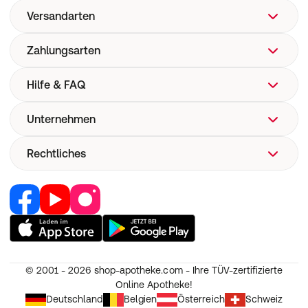
Versandarten
Zahlungsarten
Hilfe & FAQ
Unternehmen
FAQ
Hilfe
Rechtliches
Über uns
Versand
Corporate Website
Versandkosten
Retail Media
Vertrag widerrufen
Now! Versand
Jobs & Karriere
Nutzung und Haftung
E-Rezept
Partner werden
AGB
Pharmakovigilanz
RedPoints
Widerruf
Medizinproduktesicherheit
© 2001 - 2026
shop-apotheke.com - Ihre TÜV-zertifizierte
Unsere Apps
Datenschutz
Online Apotheke!
Unsere Eigenmarken
Erklärung zur Barrierefreiheit
Deutschland
Belgien
Österreich
Schweiz