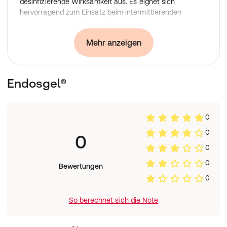
desinfizierende Wirksamkeit aus. Es eignet sich
hervorragend zum Einsatz beim intermittierenden
Katheterismus, bei Elektro-Resektionen und
Koagulationen und bei Eingriffen und Untersuchungen
Mehr anzeigen
unter Sicht.
Endosgel®
0
0
0
0
0
Bewertungen
0
So berechnet sich die Note