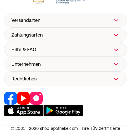
Versandarten
Zahlungsarten
Hilfe & FAQ
Unternehmen
FAQ
Hilfe
Rechtliches
Über uns
Versand
Corporate Website
Versandkosten
Retail Media
Vertrag widerrufen
Now! Versand
Jobs & Karriere
Nutzung und Haftung
E-Rezept
Partner werden
AGB
Pharmakovigilanz
RedPoints
Widerruf
Medizinproduktesicherheit
© 2001 - 2026
shop-apotheke.com - Ihre TÜV-zertifizierte
Unsere Apps