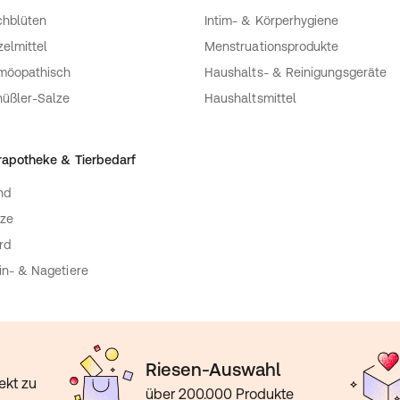
hblüten
Intim- & Körperhygiene
zelmittel
Menstruationsprodukte
möopathisch
Haushalts- & Reinigungsgeräte
üßler-Salze
Haushaltsmittel
rapotheke & Tierbedarf
nd
ze
rd
in- & Nagetiere
Riesen-Auswahl
ekt zu
über 200.000 Produkte