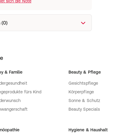
et sich die Note
 (0)
ke
y & Familie
Beauty & Pflege
dergesundheit
Gesichtspflege
egeprodukte fürs Kind
Körperpflege
nderwunsch
Sonne & Schutz
hwangerschaft
Beauty Specials
möopathie
Hygiene & Haushalt