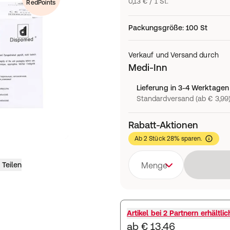
0,13 € / 1 St.
RedPoints
Packungsgröße
:
100 St
Verkauf und Versand durch
Medi-Inn
Lieferung in 3-4 Werktagen
Standardversand (ab € 3,99
Rabatt-Aktionen
Ab 2 Stück 28% sparen.
Teilen
Menge
Artikel bei
2 Partnern
erhältlic
ab € 13,46