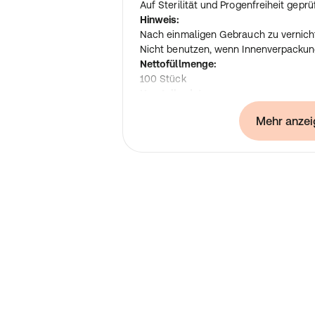
Auf Sterilität und Progenfreiheit geprüf
Hinweis:
Nach einmaligen Gebrauch zu vernich
Nicht benutzen, wenn Innenverpackung
Nettofüllmenge:
100 Stück
Herstellerdaten:
Brinkmann Medical
Mehr anzei
ein Unternehmen der Dr. Junghans M