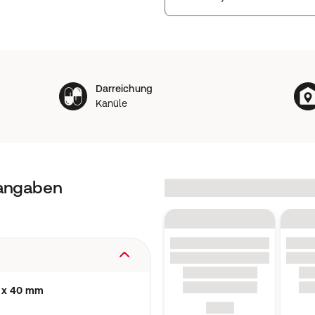
Darreichung
Kanüle
tangaben
8 x 40 mm