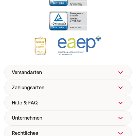
Versandarten
Zahlungsarten
Hilfe & FAQ
Unternehmen
FAQ
Hilfe
Rechtliches
Über uns
Versand