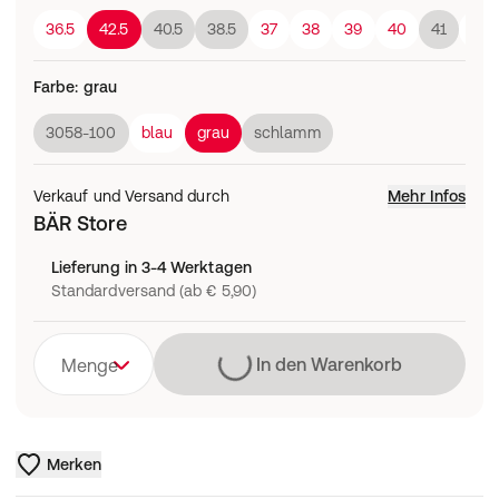
36.5
42.5
40.5
38.5
37
38
39
40
41
42
Farbe
:
grau
3058-100
blau
grau
schlamm
Verkauf und Versand durch
Mehr Infos
BÄR Store
Lieferung in 3-4 Werktagen
Standardversand (ab € 5,90)
Lädt
In den Warenkorb
Menge
Merken