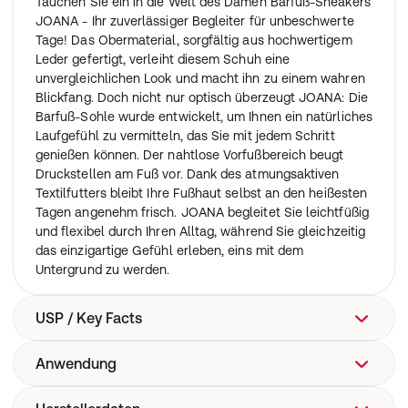
Tauchen Sie ein in die Welt des Damen Barfuß-Sneakers
JOANA - Ihr zuverlässiger Begleiter für unbeschwerte
Tage! Das Obermaterial, sorgfältig aus hochwertigem
Leder gefertigt, verleiht diesem Schuh eine
unvergleichlichen Look und macht ihn zu einem wahren
Blickfang. Doch nicht nur optisch überzeugt JOANA: Die
Barfuß-Sohle wurde entwickelt, um Ihnen ein natürliches
Laufgefühl zu vermitteln, das Sie mit jedem Schritt
genießen können. Der nahtlose Vorfußbereich beugt
Druckstellen am Fuß vor. Dank des atmungsaktiven
Textilfutters bleibt Ihre Fußhaut selbst an den heißesten
Tagen angenehm frisch. JOANA begleitet Sie leichtfüßig
und flexibel durch Ihren Alltag, während Sie gleichzeitig
das einzigartige Gefühl erleben, eins mit dem
Untergrund zu werden.
USP / Key Facts
Anwendung
Natürlich leicht gehen: Die Natural-Passform F eignet
sich für normale bis breite Füße und bietet 100 %
Zehenfreiheit für ein freies, entspanntes Laufgefühl.,