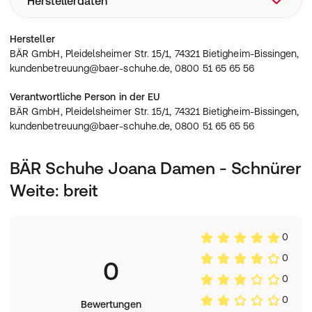
Herstellerdaten
Freizeitschuhe
Flexibel im Alltag: Die bewegliche Barfuß-Sohle
unterstützt natürliche Fußbewegungen und vermittelt
BÄR GmbH, Pleidelsheimer Str. 15/1, 74321 Bietigheim-
Hersteller
ein direktes Gefühl zum Untergrund., Sicher auftreten:
Bissingen, kundenbetreuung@baer-schuhe.de, 0800 51
BÄR GmbH, Pleidelsheimer Str. 15/1, 74321 Bietigheim-Bissingen,
Die Vibram® Terrain-Gummi-Sohle mit 6 mm Stärke und
65 65 56
kundenbetreuung@baer-schuhe.de, 0800 51 65 65 56
mittlerem Stollenprofil sorgt für griffigen Halt auf
verschiedenen Alltagswegen., Angenehm frisch: Das
Verantwortliche Person in der EU
atmungsaktive Textilfutter umschließt den Fuß
BÄR GmbH, Pleidelsheimer Str. 15/1, 74321 Bietigheim-Bissingen,
komfortabel und unterstützt ein ausgeglichenes
kundenbetreuung@baer-schuhe.de, 0800 51 65 65 56
Tragegefühl., Weich und anpassbar: Das
herausnehmbare 4 mm BÄR Resilienz-Schaum-Fußbett
mit Textilbezug dämpft sanft und lässt sich bei Bedarf
BÄR Schuhe Joana Damen - Schnürer
wechseln.
Weite: breit
0
0
0
0
0
Bewertungen