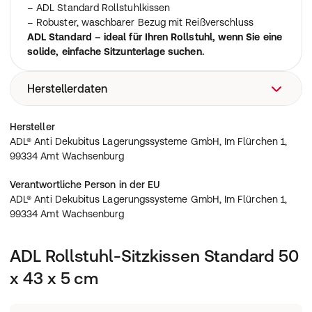
– ADL Standard Rollstuhlkissen
– Robuster, waschbarer Bezug mit Reißverschluss
ADL Standard – ideal für Ihren Rollstuhl, wenn Sie eine
solide, einfache Sitzunterlage suchen.
Herstellerdaten
ADL® Anti Dekubitus Lagerungssysteme GmbH, Im
Hersteller
Flürchen 1, 99334 Amt Wachsenburg
ADL® Anti Dekubitus Lagerungssysteme GmbH, Im Flürchen 1,
99334 Amt Wachsenburg
Verantwortliche Person in der EU
ADL® Anti Dekubitus Lagerungssysteme GmbH, Im Flürchen 1,
99334 Amt Wachsenburg
ADL Rollstuhl-Sitzkissen Standard 50
x 43 x 5 cm