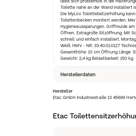
lässt sich problemlos in die Halterun
Toilette nahe an der Wand installiert is
Die MyLoo Toilettebsitzerhöhung kann
Toilettenbecken montiert werden. M
Hygieneaussparungen. Griffmulde am D
Öffnen. Extragroße Sitzöffnung. Mit 
schnell und einfach installiert. Monta
Weiß. HMV - NR: 33.40.01.0127 Techni
Gesamthöhe: 10 cm Öffnung Länge: 31
Gewicht: 2,4 kg Belastbarkeit: 150 kg
Herstellerdaten
Etac GmbH Industriestraße 13 45699 
Hersteller
Etac GmbH Industriestraße 13 45699 Hert
Etac Toilettensitzerhöh