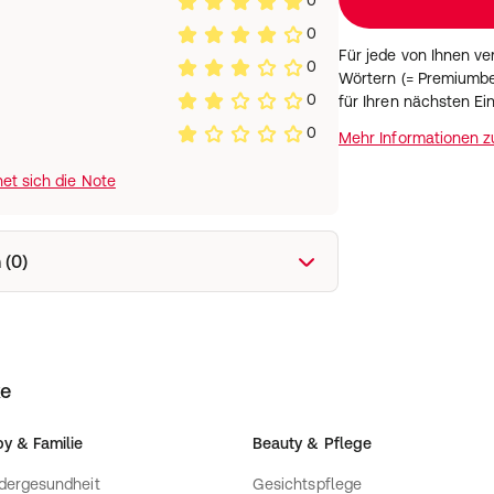
0
0
Für jede von Ihnen v
0
Wörtern (= Premiumbe
0
für Ihren nächsten Ei
0
Mehr Informationen 
et sich die Note
 (0)
ke
y & Familie
Beauty & Pflege
dergesundheit
Gesichtspflege