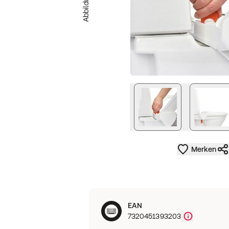
Merken
EAN
7320451393203