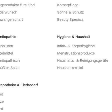
egeprodukte fürs Kind
Körperpflege
nderwunsch
Sonne & Schutz
hwangerschaft
Beauty Specials
möopathie
Hygiene & Haushalt
hblüten
Intim- & Körperhygiene
zelmittel
Menstruationsprodukte
möopathisch
Haushalts- & Reinigungsgeräte
üßler-Salze
Haushaltsmittel
rapotheke & Tierbedarf
nd
ze
rd