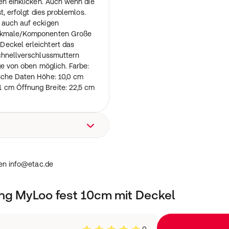
gen einklicken. Auch wenn die
t, erfolgt dies problemlos.
 auch auf eckigen
erkmale/Komponenten Große
eckel erleichtert das
Schnellverschlussmuttern
ge von oben möglich. Farbe:
sche Daten Höhe: 10,0 cm
 cm Öffnung Breite: 22,5 cm
Herten info@etac.de
en info@etac.de
ung MyLoo fest 10cm mit Deckel