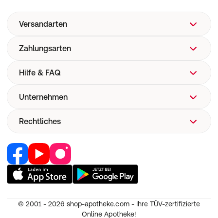
Versandarten
Zahlungsarten
Hilfe & FAQ
Unternehmen
FAQ
Hilfe
Rechtliches
Über uns
Versand
Corporate Website
Versandkosten
Retail Media
Vertrag widerrufen
Now! Versand
Jobs & Karriere
Nutzung und Haftung
E-Rezept
Partner werden
AGB
Pharmakovigilanz
RedPoints
Widerruf
Medizinproduktesicherheit
© 2001 - 2026
shop-apotheke.com - Ihre TÜV-zertifizierte
Unsere Apps
Datenschutz
Online Apotheke!