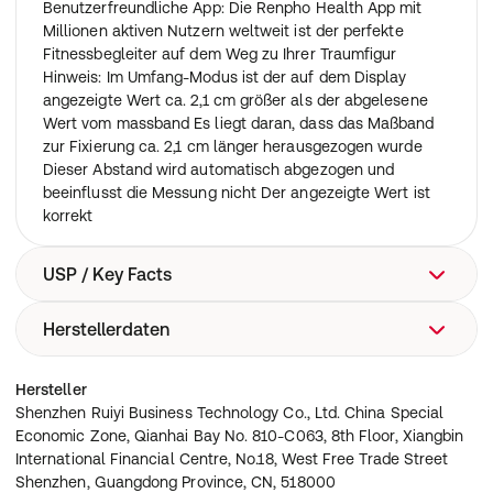
Benutzerfreundliche App: Die Renpho Health App mit
Millionen aktiven Nutzern weltweit ist der perfekte
Fitnessbegleiter auf dem Weg zu Ihrer Traumfigur
Hinweis: Im Umfang-Modus ist der auf dem Display
angezeigte Wert ca. 2,1 cm größer als der abgelesene
Wert vom massband Es liegt daran, dass das Maßband
zur Fixierung ca. 2,1 cm länger herausgezogen wurde
Dieser Abstand wird automatisch abgezogen und
beeinflusst die Messung nicht Der angezeigte Wert ist
korrekt
USP / Key Facts
Herstellerdaten
Körpermassband
Shenzhen Ruiyi Business Technology Co., Ltd. China
Hersteller
Special Economic Zone, Qianhai Bay No. 810-C063, 8th
Shenzhen Ruiyi Business Technology Co., Ltd. China Special
Floor, Xiangbin International Financial Centre, No.18,
Economic Zone, Qianhai Bay No. 810-C063, 8th Floor, Xiangbin
West Free Trade Street Shenzhen, Guangdong Province,
International Financial Centre, No.18, West Free Trade Street
CN, 518000
Shenzhen, Guangdong Province, CN, 518000