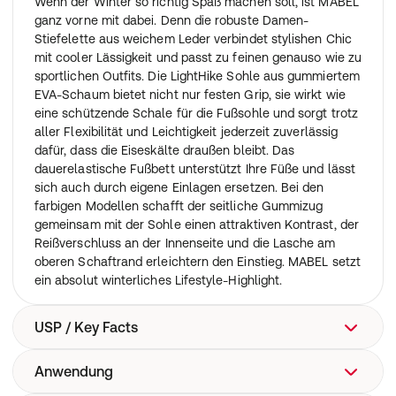
Wenn der Winter so richtig Spaß machen soll, ist MABEL
ganz vorne mit dabei. Denn die robuste Damen-
Stiefelette aus weichem Leder verbindet stylishen Chic
mit cooler Lässigkeit und passt zu feinen genauso wie zu
sportlichen Outfits. Die LightHike Sohle aus gummiertem
EVA-Schaum bietet nicht nur festen Grip, sie wirkt wie
eine schützende Schale für die Fußsohle und sorgt trotz
aller Flexibilität und Leichtigkeit jederzeit zuverlässig
dafür, dass die Eiseskälte draußen bleibt. Das
dauerelastische Fußbett unterstützt Ihre Füße und lässt
sich auch durch eigene Einlagen ersetzen. Bei den
farbigen Modellen schafft der seitliche Gummizug
gemeinsam mit der Sohle einen attraktiven Kontrast, der
Reißverschluss an der Innenseite und die Lasche am
oberen Schaftrand erleichtern den Einstieg. MABEL setzt
ein absolut winterliches Lifestyle-Highlight.
USP / Key Facts
Anwendung
Natürlich mehr Raum: Die Comfort-Weite H eignet sich
für normale bis kräftige Füße und bietet 100 %