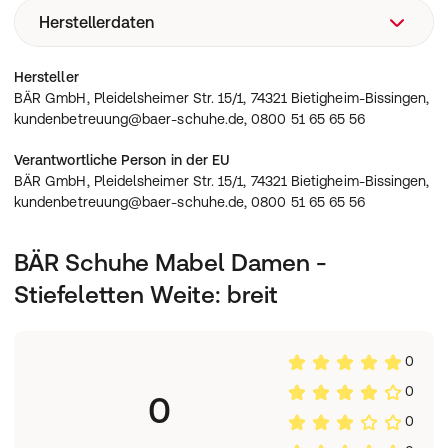
Zehenfreiheit für ein freies, entspanntes Tragegefühl.,
Herstellerdaten
Freizeitschuhe
Warm durch kühle Tage: Das butterweiche Filz-Futter
hält die Füße angenehm umschlossen und macht Mabel
BÄR GmbH, Pleidelsheimer Str. 15/1, 74321 Bietigheim-
Hersteller
zur gemütlichen Begleiterin für Herbst und Winter.,
Bissingen, kundenbetreuung@baer-schuhe.de, 0800 51
BÄR GmbH, Pleidelsheimer Str. 15/1, 74321 Bietigheim-Bissingen,
Sicher auftreten: Die griffige LightHike-Sohle aus
65 65 56
kundenbetreuung@baer-schuhe.de, 0800 51 65 65 56
gummiertem EVA-Schaum unterstützt festen Halt auf
nassen Böden und schützt angenehm vor Bodenkälte.,
Verantwortliche Person in der EU
Schnell hineingeschlüpft: Der Reißverschluss an der
BÄR GmbH, Pleidelsheimer Str. 15/1, 74321 Bietigheim-Bissingen,
Innenseite und die Lasche am oberen Schaftrand
kundenbetreuung@baer-schuhe.de, 0800 51 65 65 56
erleichtern den Einstieg im Alltag., Stylish und
komfortabel: Weiches Ziegenvelours in Leo-Optik
verbindet einen modischen Look mit leichtem,
BÄR Schuhe Mabel Damen -
atmungsaktivem Tragekomfort und einem
herausnehmbaren 6 mm Softness-Fußbett.
Stiefeletten Weite: breit
0
0
0
0