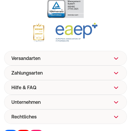
Versandarten
Zahlungsarten
Hilfe & FAQ
Unternehmen
FAQ
Hilfe
Rechtliches
Über uns
Versand
Corporate Website
Versandkosten