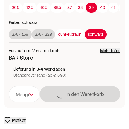
36.5
42.5
40.5
38.5
37
38
39
40
41
42
Farbe
:
schwarz
2797-159
2797-223
dunkelbraun
schwarz
Verkauf und Versand durch
Mehr Infos
BÄR Store
Lieferung in 3-4 Werktagen
Standardversand (ab € 5,90)
Lädt
In den Warenkorb
Menge
Merken