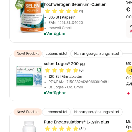
Sel
hochwertigen Selenium-Quellen
€ 
(1)
0,0
365 St
| Kapseln
EAN
:
4251131104020
V
mewell GmbH
P
Verfügbar
Now! Produkt
Lebensmittel
Nahrungsergänzungsmittel
selen-Loges® 200 µg
Mit
(6)
-
120 St
| Filmtabletten
0,2
PZN/EAN
:
17150382/4260663910481
AV
Dr. Loges + Co. GmbH
Verfügbar
Now! Produkt
Lebensmittel
Nahrungsergänzungsmittel
Pure Encapsulations® L-Lysin plus
Mit
Spu
(34)