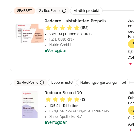
SPARSET
2
x
RedPoints
Medizinprodukt
Redcare Halstabletten Propolis
Zuc
ent
(153)
geg
2x60 St
| Lutschtabletten
Hal
PZN
:
08107237
-
Nutrin GmbH
Verfügbar
0,0
AV
2
x
RedPoints
Lebensmittel
Nahrungsergänzungsmittel
Redcare Selen 100
Tab
Sch
(13)
Haa
105 St
| Tabletten
-
PZN/EAN
:
17268764/4150172687649
Shop-Apotheke B.V.
0,1
Verfügbar
AV