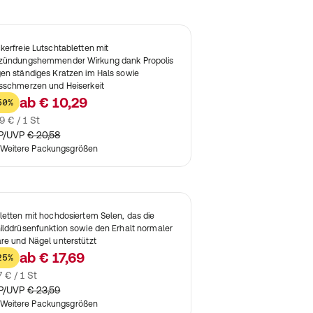
kerfreie Lutschtabletten mit
zündungshemmender Wirkung dank Propolis
en ständiges Kratzen im Hals sowie
sschmerzen und Heiserkeit
ab
€ 10,29
50%
9 € / 1 St
P/UVP
€ 20,58
Weitere Packungsgrößen
letten mit hochdosiertem Selen, das die
ilddrüsenfunktion sowie den Erhalt normaler
re und Nägel unterstützt
ab
€ 17,69
25%
7 € / 1 St
P/UVP
€ 23,59
Weitere Packungsgrößen