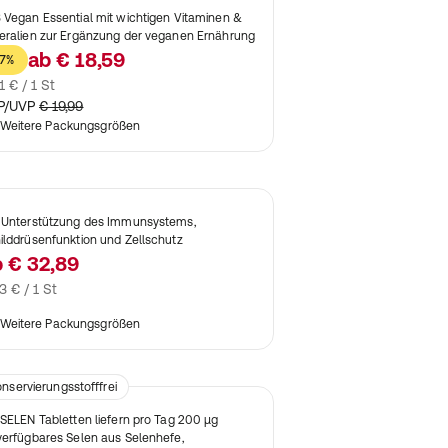
 Vegan Essential mit wichtigen Vitaminen &
eralien zur Ergänzung der veganen Ernährung
ab
€ 18,59
7%
1 € / 1 St
P/UVP
€ 19,99
Weitere Packungsgrößen
 Unterstützung des Immunsystems,
ilddrüsenfunktion und Zellschutz
b
€ 32,89
3 € / 1 St
Weitere Packungsgrößen
nservierungsstofffrei
mittel
 SELEN Tabletten liefern pro Tag 200 µg
verfügbares Selen aus Selenhefe,