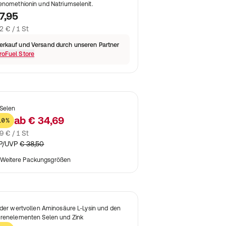
enomethionin und Natriumselenit.
7,95
2 € / 1 St
erkauf und Versand durch unseren Partner
roFuel Store
 Selen
ab
€ 34,69
10%
9 € / 1 St
P/UVP
€ 38,50
Weitere Packungsgrößen
 der wertvollen Aminosäure L-Lysin und den
renelementen Selen und Zink