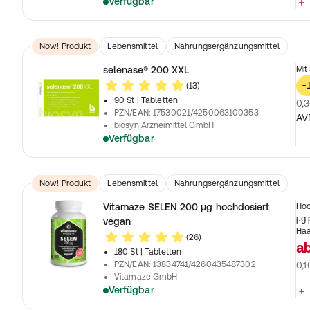
Verfügbar
Now! Produkt
Lebensmittel
Nahrungsergänzungsmittel
selenase® 200 XXL
Mit
(13)
-
90 St
| Tabletten
0,3
PZN/EAN
:
17530021/4250063100353
AV
biosyn Arzneimittel GmbH
Verfügbar
Now! Produkt
Lebensmittel
Nahrungsergänzungsmittel
Vitamaze SELEN 200 µg hochdosiert
Hoc
µg 
vegan
Haa
(26)
a
180 St
| Tabletten
PZN/EAN
:
13834741/4260435487302
0,1
Vitamaze GmbH
Verfügbar