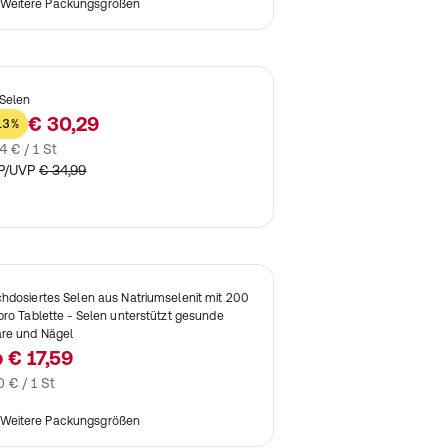
Weitere Packungsgrößen
 Selen
€ 30,29
13%
4 € / 1 St
P/UVP
€ 34,99
hdosiertes Selen aus Natriumselenit mit 200
pro Tablette - Selen unterstützt gesunde
re und Nägel
b
€ 17,59
0 € / 1 St
Weitere Packungsgrößen