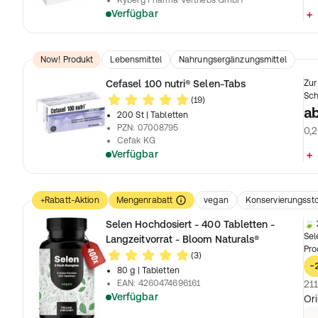
Kyberg Pharma Vertriebs GmbH
Verfügbar
Now! Produkt
Lebensmittel
Nahrungsergänzungsmittel
Cefasel 100 nutri® Selen-Tabs
Zur
Sch
(19)
a
200 St
| Tabletten
PZN
:
07008795
0,2
Cefak KG
Verfügbar
+Rabatt-Aktion
Mengenrabatt
vegan
Konservierungsstof
Nahrungsergänzungsmittel
Selen Hochdosiert - 400 Tabletten -
🍃 
Sel
Langzeitvorrat - Bloom Naturals®
Pro
(3)
-
80 g
| Tabletten
EAN
:
4260474696161
211
Verfügbar
Ori