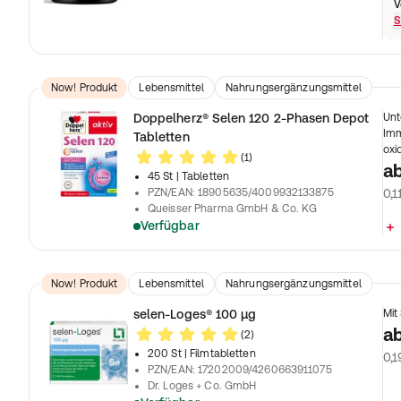
V
S
Now! Produkt
Lebensmittel
Nahrungsergänzungsmittel
Doppelherz® Selen 120 2-Phasen Depot
Unt
Imm
Tabletten
oxi
(1)
a
45 St
| Tabletten
PZN/EAN
:
18905635/4009932133875
0,1
Queisser Pharma GmbH & Co. KG
Verfügbar
Now! Produkt
Lebensmittel
Nahrungsergänzungsmittel
selen-Loges® 100 µg
Mit
a
(2)
200 St
| Filmtabletten
0,1
PZN/EAN
:
17202009/4260663911075
Dr. Loges + Co. GmbH