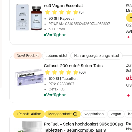
nu3 Vegan Essential
nu3
Min
(5)
-
90 St
| Kapseln
PZN/EAN
:
08108532/4260744953697
0,2
nu3 GmbH
AV
Verfügbar
Now! Produkt
Lebensmittel
Nahrungsergänzungsmittel
Cefasel 200 nutri® Selen-Tabs
Zur
Sch
(66)
a
100 St
| Tabletten
PZN
:
02330807
0,3
Cefak KG
Verfügbar
+Rabatt-Aktion
Mengenrabatt
vegetarisch
vegan
Ko
Laktosefrei
Farbstofffrei
Lebensmittel
Nahrungsergänzungs
ProFuel - Selen hochdosiert 365x 200µg
Die
bio
Tabletten - Selenkomplex aus 3