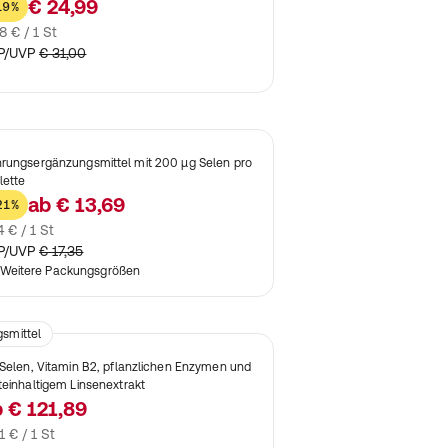
€ 24,99
19%
8 € / 1 St
P/UVP
€ 31,00
rungsergänzungsmittel mit 200 µg Selen pro
lette
ab
€ 13,69
21%
4 € / 1 St
P/UVP
€ 17,35
Weitere Packungsgrößen
smittel
 Selen, Vitamin B2, pflanzlichen Enzymen und
teinhaltigem Linsenextrakt
b
€ 121,89
1 € / 1 St