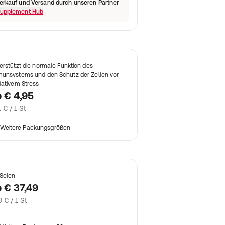
erkauf und Versand durch unseren Partner
upplement Hub
erstützt die normale Funktion des
unsystems und den Schutz der Zellen vor
dativem Stress
b
€ 4,95
1 € / 1 St
Weitere Packungsgrößen
 Selen
b
€ 37,49
9 € / 1 St