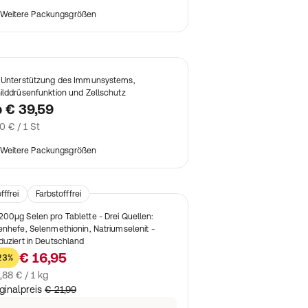
Weitere Packungsgrößen
 Unterstützung des Immunsystems,
ilddrüsenfunktion und Zellschutz
b
€ 39,59
0 € / 1 St
Weitere Packungsgrößen
ffrei
Farbstofffrei
200µg Selen pro Tablette - Drei Quellen:
enhefe, Selenmethionin, Natriumselenit -
duziert in Deutschland
€ 16,95
23%
,88 € / 1 kg
ginalpreis
€ 21,99