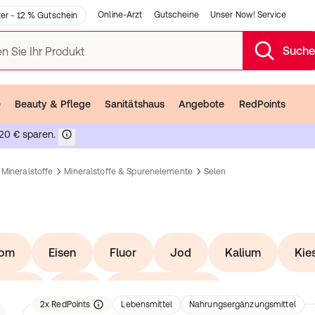
Online-Arzt
Gutscheine
Unser Now! Service
er - 12 % Gutschein
Such
n Sie Ihr Produkt
e
Beauty & Pflege
Sanitätshaus
Angebote
RedPoints
20 € sparen.
 Mineralstoffe
Mineralstoffe & Spurenelemente
Selen
rom
Eisen
Fluor
Jod
Kalium
Kie
angan
Zink
Kombipräparate
anz
2
x
RedPoints
Lebensmittel
Nahrungsergänzungsmittel