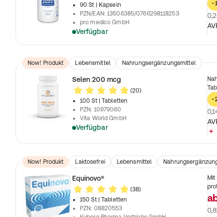
-
90 St
| Kapseln
PZN/EAN
:
13506385/0766298118253
0,2
pro medico GmbH
AV
Verfügbar
Now! Produkt
Lebensmittel
Nahrungsergänzungsmittel
Selen 200 mcg
Nah
Tab
(20)
-
100 St
| Tabletten
PZN
:
10979060
0,1
Vita World GmbH
AV
Verfügbar
Now! Produkt
Laktosefrei
Lebensmittel
Nahrungsergänzung
Equinovo®
Mit
pro
(38)
a
150 St
| Tabletten
PZN
:
08820553
0,8