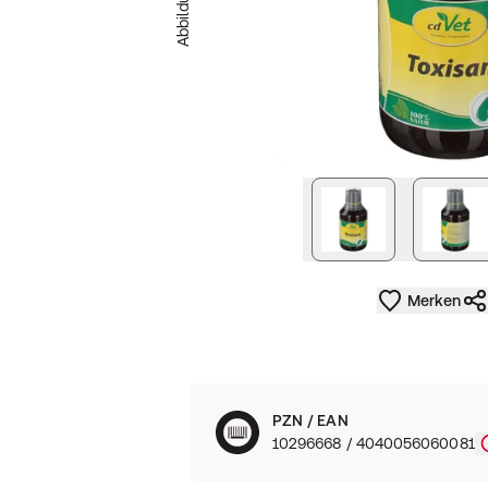
nächstes Bild
Merken
PZN / EAN
10296668 / 4040056060081