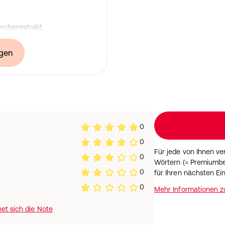
erchenextrakt,
gen
e:
ohasche < 0,4%, Rohfett <
:
 330 47,5g, Milchsäure E 270
teile: Ginkgotinktur 71g,
0
r 11,9g, Goldrutentinktur 23,5g
0
Für jede von Ihnen v
0
Wörtern (= Premiumbe
5ml
0
für Ihren nächsten Ei
0
Mehr Informationen 
et sich die Note