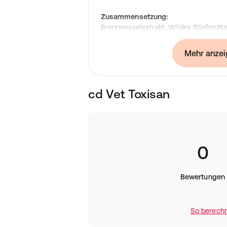
Zusammensetzung:
Brennnesselextrakt, Wildes Stiefmütt
Ringelblumenextrakt, Arnikaextrakt
Mehr anzei
Analytische Bestandteile und Gehalt
Rohprotein < 0,3%, Rohfaser < 0,5%, R
0,2%, Feuchte 93%
cd Vet Toxisan
Analytische Bestandteile pro 1000ml
Konservierungsmittel: Zitronensäure E
47,5g; Sensorische Analytische Bestand
Mariendisteltinktur 23,5g, Birkentinktu
0
Fütterungsempfehlung:
Bei Bedarf über 8 Wochen täglich 1 - 
Bewertungen
Tierfuttertyp
:
Ergänzungsfuttermittel
So berechn