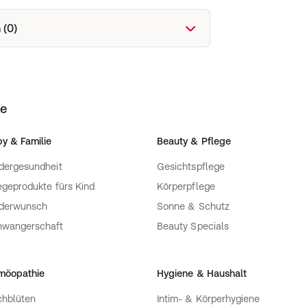
 (0)
ke
y & Familie
Beauty & Pflege
dergesundheit
Gesichtspflege
egeprodukte fürs Kind
Körperpflege
nderwunsch
Sonne & Schutz
hwangerschaft
Beauty Specials
möopathie
Hygiene & Haushalt
hblüten
Intim- & Körperhygiene