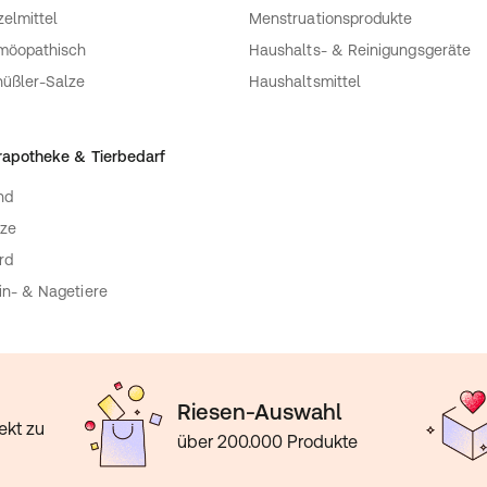
zelmittel
Menstruationsprodukte
möopathisch
Haushalts- & Reinigungsgeräte
üßler-Salze
Haushaltsmittel
rapotheke & Tierbedarf
nd
ze
rd
in- & Nagetiere
Riesen-Auswahl
ekt zu
über 200.000 Produkte