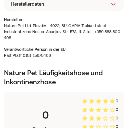
Herstellerdaten
Läufigkeitshose 2.0 die innovativste Hose auf dem Markt
Superleicht anzuziehen – Kein Stress mehr
Nature Pet Ltd. Plovdiv - 4023, BULGARIA Trakia district -
Hersteller
Kein Mühseliges Einfädeln der Rute mehr nötig
Industrial zone Nestor Abadjiev Str. 57A, fl. 3 tel.: +359
Nature Pet Ltd. Plovdiv - 4023, BULGARIA Trakia district -
Komfort dank weichem Neopren
888 800 408
Industrial zone Nestor Abadjiev Str. 57A, fl. 3 tel.: +359 888 800
Schutz vor ungewollten Deckakt
408
Verantwortliche Person in der EU
Ralf Pfaff 0151-15675409
Nature Pet Läufigkeitshose und
Inkontinenzhose
0
0
0
0
0