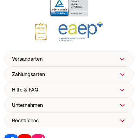
Versandarten
Zahlungsarten
Hilfe & FAQ
Unternehmen
FAQ
Hilfe
Rechtliches
Über uns
Versand
Corporate Website
Versandkosten