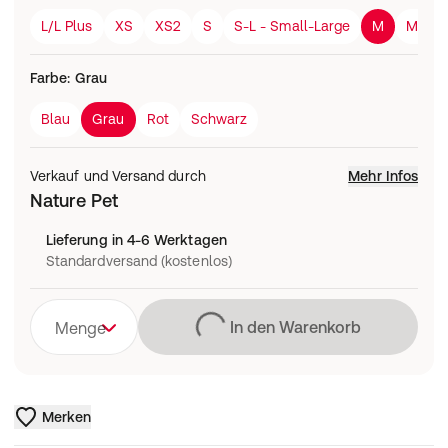
L/L Plus
XS
XS2
S
S-L - Small-Large
M
M/L
Farbe
:
Grau
Blau
Grau
Rot
Schwarz
Verkauf und Versand durch
Mehr Infos
Nature Pet
Lieferung in 4-6 Werktagen
Standardversand (kostenlos)
Lädt
In den Warenkorb
Menge
Merken