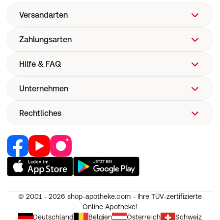
Versandarten
Zahlungsarten
Hilfe & FAQ
Unternehmen
FAQ
Hilfe
Rechtliches
Über uns
Versand
Corporate Website
Versandkosten
Retail Media
Vertrag widerrufen
Now! Versand
Jobs & Karriere
Nutzung und Haftung
E-Rezept
Partner werden
AGB
Pharmakovigilanz
RedPoints
Widerruf
Medizinproduktesicherheit
© 2001 - 2026
shop-apotheke.com - Ihre TÜV-zertifizierte
Unsere Apps
Datenschutz
Online Apotheke!
Unsere Eigenmarken
Erklärung zur Barrierefreiheit
Deutschland
Belgien
Österreich
Schweiz