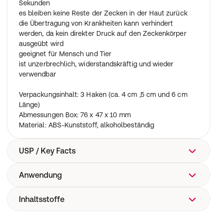
Sekunden
es bleiben keine Reste der Zecken in der Haut zurück
die Übertragung von Krankheiten kann verhindert
werden, da kein direkter Druck auf den Zeckenkörper
ausgeübt wird
geeignet für Mensch und Tier
ist unzerbrechlich, widerstandskräftig und wieder
verwendbar
Verpackungsinhalt: 3 Haken (ca. 4 cm ,5 cm und 6 cm
Länge)
Abmessungen Box: 76 x 47 x 10 mm
Material: ABS-Kunststoff, alkoholbeständig
USP / Key Facts
Anwendung
Modernes und funktionelles Design
Tick Twister® ClipBox mit 3 Zeckenentfernern zur
sicheren Aufbewahrung
Inhaltsstoffe
Verwenden Sie für kleine bzw. sehr kleine frisch
Zum Entfernen von sehr kleinen, mittleren und großen
zugebissene Zecken die kleinen, für große vollgesogene
Zecken bei Mensch und Tier