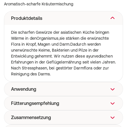
Aromatisch-scharfe Kräutermischung
Produktdetails
Die scharfen Gewürze der asiatischen Küche bringen
Wärme in denOrganismus,sie stärken die erwünschte
Flora in Kropf, Magen und Darm.Dadurch werden
unerwünschte Keime, Bakterien und Pilze in der
Entwicklung gehemmt. Wir nutzen diese ayurvedischen
Erfahrungen in der Geflügelernährung seit vielen Jahren.
Nach Stressphasen, bei gestörter Darmflora oder zur
Reinigung des Darms.
Anwendung
Fütterungsempfehlung
Kropf, Magen und Darm
Zusammensetzung
Geben Sie 5 bis 7 Tage lang 1 gehäuften Teelöffel auf 1,5
kg angefeuchtetes Grundfutter.