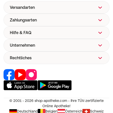
Versandarten
Zahlungsarten
Hilfe & FAQ
Unternehmen
FAQ
Hilfe
Rechtliches
Über uns
Versand
Corporate Website
Versandkosten
Retail Media
Vertrag widerrufen
Now! Versand
Jobs & Karriere
Nutzung und Haftung
E-Rezept
Partner werden
AGB
Pharmakovigilanz
RedPoints
Widerruf
Medizinproduktesicherheit
© 2001 - 2026
shop-apotheke.com - Ihre TÜV-zertifizierte
Unsere Apps
Datenschutz
Online Apotheke!
Unsere Eigenmarken
Erklärung zur Barrierefreiheit
Deutschland
Belgien
Österreich
Schweiz