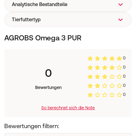
Analytische Bestandteile
Leinöl, Leindotteröl, Drachenkopföl
Zur Energielieferung: täglich bis zu 20 ml je 100 kg
Körpergewicht (langsam anfüttern)
Tierfuttertyp
Leinöl, Leindotteröl, Drachenkopföl
Bei Leberproblemen auf eine hohe Ölzufuhr verzichten.
Ergänzungsfuttermittel
AGROBS Omega 3 PUR
0
0
0
0
0
Bewertungen
0
So berechnet sich die Note
Bewertungen filtern: