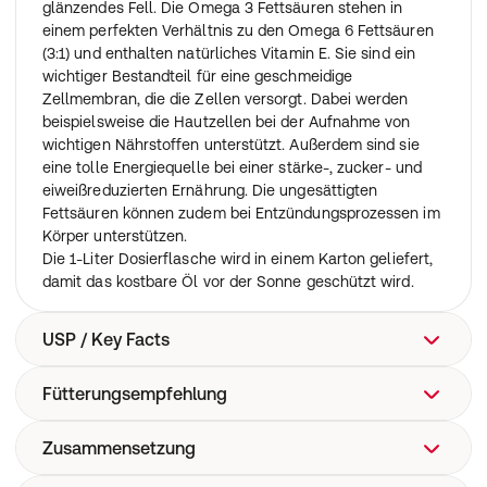
glänzendes Fell. Die Omega 3 Fettsäuren stehen in
einem perfekten Verhältnis zu den Omega 6 Fettsäuren
(3:1) und enthalten natürliches Vitamin E. Sie sind ein
wichtiger Bestandteil für eine geschmeidige
Zellmembran, die die Zellen versorgt. Dabei werden
beispielsweise die Hautzellen bei der Aufnahme von
wichtigen Nährstoffen unterstützt. Außerdem sind sie
eine tolle Energiequelle bei einer stärke-, zucker- und
eiweißreduzierten Ernährung. Die ungesättigten
Fettsäuren können zudem bei Entzündungsprozessen im
Körper unterstützen.
Die 1-Liter Dosierflasche wird in einem Karton geliefert,
damit das kostbare Öl vor der Sonne geschützt wird.
USP / Key Facts
Fütterungsempfehlung
Für glänzendes Fell & gesunde Haut
Unterstützt Zellfunktion & Immunsystem
Mit natürlichem Vitamin E
Zusammensetzung
Zur Lieferung hochwertiger Fettsäuren: täglich 5 - 10 ml
je 100 kg Körpergewicht