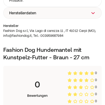
Produkte.
Herstellerdaten
Fashion Dog s.r.l, Via Lago di carezza 11 , IT 41012 Carpi
Hersteller
(MO), info@fashiondog.it, Tel.: 003959687984
Fashion Dog s.r.l, Via Lago di carezza 11 , IT 41012 Carpi (MO),
info@fashiondog.it, Tel.: 003959687984
Fashion Dog Hundemantel mit
Kunstpelz-Futter - Braun - 27 cm
0
0
0
0
0
Bewertungen
0