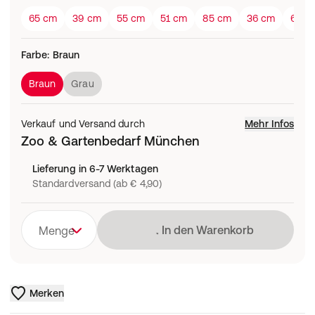
65 cm
39 cm
55 cm
51 cm
85 cm
36 cm
60 c
Farbe
:
Braun
Braun
Grau
Verkauf und Versand durch
Mehr Infos
Zoo & Gartenbedarf München
Lieferung in 6-7 Werktagen
Standardversand (ab € 4,90)
Lädt
In den Warenkorb
Menge
Merken