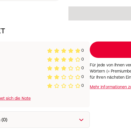
ET
0
0
Für jede von Ihnen v
0
Wörtern (= Premiumbe
0
für Ihren nächsten Ei
0
Mehr Informationen 
et sich die Note
 (0)