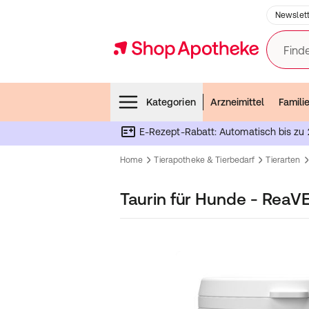
Newslett
Finde
Menubar
Kategorien
Arzneimittel
Famili
E-Rezept-Rabatt: Automatisch bis zu 
Home
Tierapotheke & Tierbedarf
Tierarten
Taurin für Hunde - ReaV