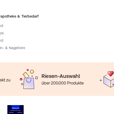
rapotheke & Tierbedarf
nd
ze
rd
in- & Nagetiere
Riesen-Auswahl
ekt zu
über 200.000 Produkte