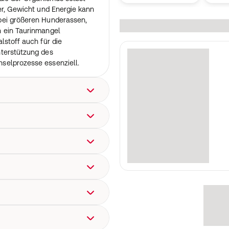
er, Gewicht und Energie kann
bei größeren Hunderassen,
n ein Taurinmangel
lstoff auch für die
terstützung des
selprozesse essenziell.
m
liche Futter gemischt
chstgehalt an Taurin/kg
eitsgehalt von 12 % sind
35-7, Tierart: Canidae