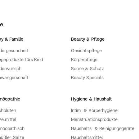
ke
y & Familie
Beauty & Pflege
dergesundheit
Gesichtspflege
egeprodukte fürs Kind
Körperpflege
nderwunsch
Sonne & Schutz
hwangerschaft
Beauty Specials
möopathie
Hygiene & Haushalt
hblüten
Intim- & Körperhygiene
zelmittel
Menstruationsprodukte
möopathisch
Haushalts- & Reinigungsgeräte
üßler-Salze
Haushaltsmittel