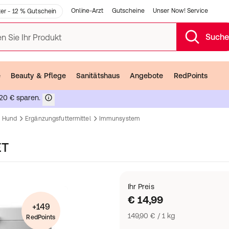
Online-Arzt
Gutscheine
Unser Now! Service
er - 12 % Gutschein
Such
n Sie Ihr Produkt
e
Beauty & Pflege
Sanitätshaus
Angebote
RedPoints
20 € sparen.
Hund
Ergänzungsfuttermittel
Immunsystem
ET
Ihr Preis
€ 14,99
+149
149,90 € / 1 kg
RedPoints