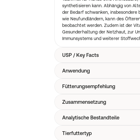
synthetisieren kann. Abhängig von Alt
der Bedarf schwanken, insbesondere 
wie Neufundländern, kann des Öftere
beobachtet werden. Zudem ist der Vita
Gesunderhaltung der Netzhaut, zur Un
Immunsystems und weiterer Stoffwech
USP / Key Facts
Anwendung
Positiv für die Herzfunktion
Unterstützt das Herz-Kreislauf-Syste
Gleicht Taurinmangel aus
Fütterungsempfehlung
(1 Dosierlöffel entspricht 0,5 g)
Ohne künstliche Zusätze
Das Taurin kann einfach unter das täg
werden. Empfohlene Werte für den Hö
Zusammensetzung
Hunde: 1 Dosierlöffel täglich
Alleinfuttermittel mit einem Feuchtigk
2.500 mg.
Analytische Bestandteile
Taurin (3a370)
Tierfuttertyp
980.000 mg Taurin je kg, CAS-Nr.: 107-