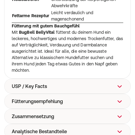
Abwehrkräfte
Leicht verdaulich und
Fettarme Rezeptur
magenschonend
Fütterung mit gutem Bauchgefühl
Mit
BugBell BellyVital
fütterst du deinem Hund ein
leckeres, hochwertiges und modernes Trockenfutter, das
auf Verträglichkeit, Verdauung und Darmbalance
ausgerichtet ist. Ideal für alle, die eine bewusste
Alternative zu klassischem Hundefutter suchen und
ihrem Hund jeden Tag etwas Gutes in den Napf geben
möchten.
USP / Key Facts
Fütterungsempfehlung
USP / Wichtige Fakten
Für sensible Mägen:
Entwickelt zur Unterstützung einer
normalen Magen-Darm-Funktion.
Zusammensetzung
"
Innovative Proteinquelle:
Mit Insektenprotein statt
Alleinfuttermittel nach FEDIAF-Richtlinie:
Vollnahrung
konventionellem Fleisch.
für erwachsene Hunde. Deckt den Tagesbedarf an
Analytische Bestandteile
Insektenprotein (Hermetia illucens) (33 %),
Ideal für sensible Hunde:
Gut verträgliche Monoprotein-