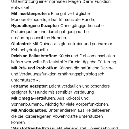
Unterstützung einer normalen Magen-Darm-Funktion
entwickelt.
Mit Insektenprotein:
Eine gut verträgliche
Monoproteinquelle, ideal für sensible Hunde.
Hypoallergene Rezeptur:
Ohne gängige tierische
Proteinquellen und damit gut geeignet bei
ernährungssensiblen Hunden.
Glutenfrei:
Mit Quinoa als glutenfreier und purinarmer
Kohlenhydratquelle.
Reich an Ballaststoffen:
Kürbis und Flohsamenschalen
liefern wertvolle Ballaststoffe für die tägliche Fütterung.
Mit Prä- und Probiotika:
Können die natürliche Darm-
und Verdauungsfunktion ernährungsphysiologisch
unterstützen - .
Fettarme Rezeptur:
Leicht verdaulich und besonders
geeignet für Hunde mit sensibler Verdauung.
Mit Omega-Fettsäuren:
Aus Kokosöl und
Sonnenblumenöl, wichtig für viele Körperfunktionen.
Mit Antioxidantien:
Unter anderem aus Heidelbeeren,
die die körpereigenen Abwehrkräfte unterstützen
können.
Vitalstoffreiche Extras:
Mit Mariendistel, Löwenzahn und