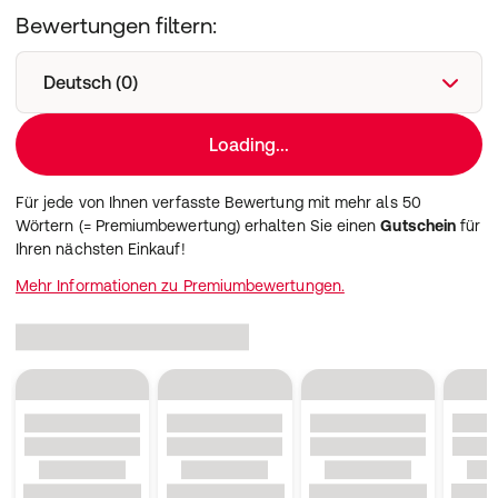
10 kg
170 g
195 g
265 g
Made in Germany:
Hergestellt in Deutschland.
Bewertungen filtern:
20 kg
285 g
330 g
445 g
30 kg
385 g
445 g
605 g
40 kg
475 g
555 g
755 g
Deutsch (0)
"
Loading...
Für jede von Ihnen verfasste Bewertung mit mehr als 50
Wörtern (= Premiumbewertung) erhalten Sie einen
Gutschein
für
Ihren nächsten Einkauf!
Mehr Informationen zu Premiumbewertungen.