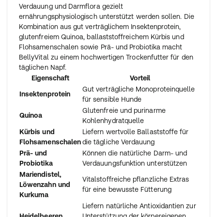
Verdauung und Darmflora gezielt
ernährungsphysiologisch unterstützt werden sollen. Die
Kombination aus gut verträglichem Insektenprotein,
glutenfreiem Quinoa, ballaststoffreichem Kürbis und
Flohsamenschalen sowie Prä- und Probiotika macht
BellyVital zu einem hochwertigen Trockenfutter für den
täglichen Napf.
Eigenschaft
Vorteil
Gut verträgliche Monoproteinquelle
Insektenprotein
für sensible Hunde
Glutenfreie und purinarme
Quinoa
Kohlenhydratquelle
Kürbis und
Liefern wertvolle Ballaststoffe für
Flohsamenschalen
die tägliche Verdauung
Prä- und
Können die natürliche Darm- und
Probiotika
Verdauungsfunktion unterstützen
Mariendistel,
Vitalstoffreiche pflanzliche Extras
Löwenzahn und
für eine bewusste Fütterung
Kurkuma
Liefern natürliche Antioxidantien zur
Heidelbeeren
Unterstützung der körpereigenen