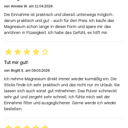
Aroma, Pyridoxinhydrochlorid, Süßungsmittel Aspartam,
von
Annelie W.
am
11.04.2026
Trennmittel Magnesiumsalze der Speisefettsäuren,
Süßungsmittel Acesulfam K, Pteroylmonoglutaminsäure,
Die Einnahme ist praktisch und überall unterwegs möglich-
Cyanocobalamin
darum praktisch und gut - auch für den Preis. Ich kaufe das
Magnesium schon lange in dieser Form und spare mir das
pro Tagesportion (= 1
%
Zusammensetzung
anrühren in Flüssigkeit. Ich habe das Gefühl, es hilft mir.
Beutel)
NRV*
Magnesium
400 mg
107 %
Vitamin B6
6,0 mg
428 %
Vitamin B12
3,0 µg
120 %
Tut mir gut!
Folsäure
400 µg
200 %
von
Birgitt S.
am
09.03.2026
* Nährstoffbezugswerte gemäß EU-Verordnung
Ich nehme Magnesium direkt immer wieder kurmäßig ein. Die
1169/2011
Sticks finde ich sehr praktisch und das nicht nur im Urlaub. Sie
lassen sich auch sonst gut mitnehmen. Das Pulver schmeckt
Verzehrsempfehlung:
sehr gut und zergeht sehr schnell. Ich fühle mich seit der
Täglich den Inhalt eines Beutels verzehren. Die Micro -
Einnahme fitter und ausgeglichener. Gerne werde ich wieder
Pellets direkt auf die Zunge geben, langsam zergehen
bestellen.
lassen und schlucken. Bitte den Beutel in Pfeilrichtung
aufreißen.
Hinweis: