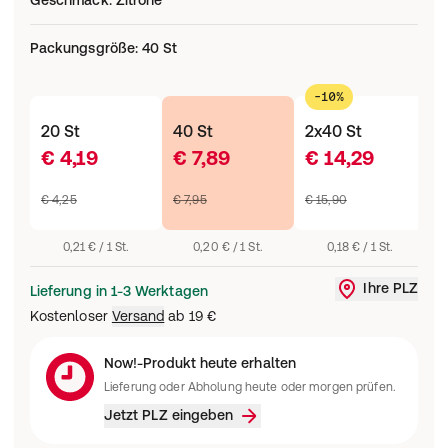
Geschmack
:
Zitrone
Packungsgröße
:
40 St
-10%
20 St
40 St
2x40 St
3
€ 4,19
€ 7,89
€ 14,29
€
€ 4,25
€ 7,95
€ 15,90
€
0,21 € / 1 St.
0,20 € / 1 St.
0,18 € / 1 St.
Ihre PLZ
Lieferung in 1-3 Werktagen
Liefergebi
Kostenloser
Versand
ab
19 €
Now!-Produkt heute erhalten
Lieferung oder Abholung heute oder morgen prüfen.
Jetzt PLZ eingeben