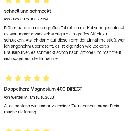
Die angegebene empfohlene tägliche Verzehrsmenge
darf nicht überschritten werden.
schnell und schmeckt
Nahrungsergänzungsmittel sind kein Ersatz für eine
von
Judy F.
am
31.05.2024
ausgewogene und abwechslungsreiche Ernährung und
gesunde Lebensweise. Für kleine Kinder unzugänglich
Früher habe ich diese großen Tabletten mit Kalzium geschluckt,
aufbewahren.
es war immer etwas schwierig sie ein großes Stück zu
Nicht für Kinder unter 12 Jahren geeignet.
schlucken. Als ich dann auf diese Form der Einnahme stieß, war
Enthält eine Phenylalaninquelle.
ich angenehm überrascht, es ist eigentlch wie leckeres
Kann bei übermäßigem Verzehr abführend wirken.
Brausepulver, es schmeckt schön nach Zitrone und man freut
Mengen über 250 mg Magnesium können bei
sich sogar auf die Einnahme.
empfindlichen Personen abführend wirken.
Aufbewahrung:
Trocken und nicht über 25 °C lagern. Außerhalb der
Reichweite von kleinen Kindern aufbewahren.
Nettofüllmenge:
Doppelherz Magnesium 400 DIRECT
40 Beutel = 48,0 g
von
Weitzer M.
am
18.10.2023
Herstellerdaten:
Alles bestens wie immer zu meiner Zufriedenheit super Preis
Queisser Pharma GmbH & Co. KG
rasche Lieferung
Schleswiger Str. 74
24941 Flensburg