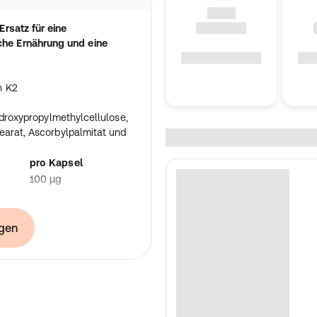
rsatz für eine
he Ernährung und eine
n K2
Hydroxypropylmethylcellulose,
earat, Ascorbylpalmitat und
pro Kapsel
100 µg
gen
e darf nicht überschritten
ern. Außerhalb der Reichweite