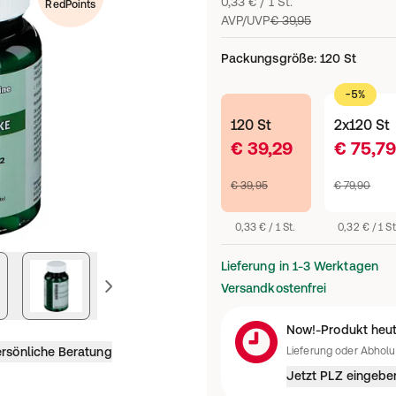
0,33 € / 1 St.
RedPoints
AVP/UVP
€ 39,95
Packungsgröße
:
120 St
-5%
120 St
2x120 St
€ 39,29
€ 75,79
€ 39,95
€ 79,90
0,33 € / 1 St.
0,32 € / 1 St
Lieferung in 1-3 Werktagen
vorheriges Bild
Versandkostenfrei
Now!-Produkt heut
rsönliche Beratung
Lieferung oder Abhol
Jetzt PLZ eingebe