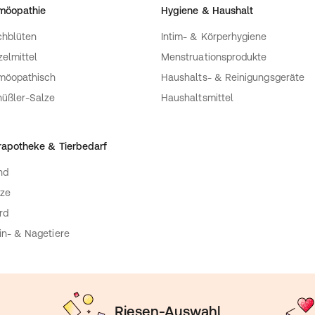
möopathie
Hygiene & Haushalt
hblüten
Intim- & Körperhygiene
zelmittel
Menstruationsprodukte
möopathisch
Haushalts- & Reinigungsgeräte
üßler-Salze
Haushaltsmittel
rapotheke & Tierbedarf
nd
ze
rd
in- & Nagetiere
Riesen-Auswahl