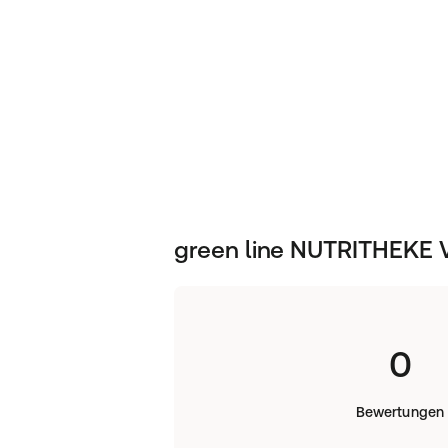
120 Kapseln
Hersteller:
11A Nutritheke GmbH
Hauptstraße 3a
91341 Röttenbach
green line NUTRITHEKE 
0
Bewertungen