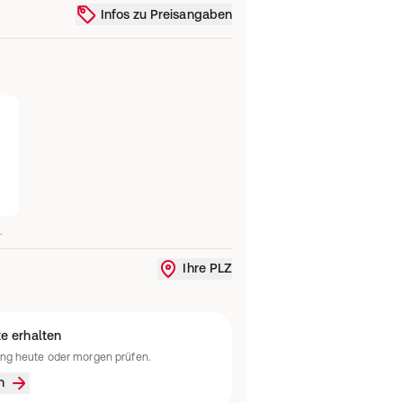
Infos zu Preisangaben
.
Ihre PLZ
Liefergebiet ändern oder Standort
e erhalten
ung heute oder morgen prüfen.
n