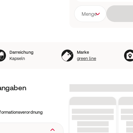
Menge
Darreichung
Marke
Kapseln
green line
tangaben
nformationsverordnung