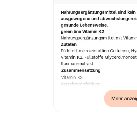
Nahrungsergänzungsmittel sind kein E
ausgewogene und abwechslungsreic
gesunde Lebensweise.
green line Vitamin K2
Nahrungsergänzungsmittel mit Vitami
Zutaten:
Füllstoff mikrokristalline Cellulose, 
Vitamin K2, Füllstoffe Glycerolmonost
Rosmarinextrakt
Zusammensetzung
Vitamin K2
Verzehrempfehlung:
1 x 1 Kapsel täglich
Hinweis:
Mehr anzei
Die angegebene empfohlene Tagesmeng
werden.
Aufbewahrung:
Kühl (6-25 °C) und lichtgeschützt lag
von kleinen Kindern aufbewahren.
Nettofüllmenge: