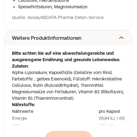
Cellulose, mikrokristalline
Speisefettsäuren, Magnesiumsalze
Quelle: Avoxa/ABDATA Pharma-Daten-Service
Weitere Produktinformationen
Bitte achten Sie auf eine abwechslungsreiche und
ausgewogene Ernährung und gesunde Lebensweise.
Zutaten:
Alpha-Liponsäure, Kapselhülle (Gelatine vom Rind,
Farbstoffe: , gelbes Eisenoxid), Füllstoff: mikrokristalline
Cellulose, Rutin (Rutosidtrihydrat), Trennmittel:
Magnesiumsalze von Fettsäuren, Vitamin B2 (Riboflavin),
Vitamin B1 (Thiaminmononitrat)
Nährstoffe:
Nährwerte
pro Kapsel
Energie
26,94 kJ / 6,5 kcal
Fett
333 mg
-davon gesättigte Fettsäuren
0,7 mg