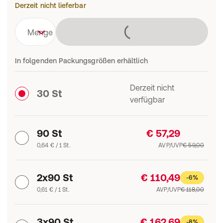
Derzeit nicht lieferbar
Lädt
Menge
In folgenden Packungsgrößen erhältlich
Derzeit nicht
30 St
verfügbar
90 St
€ 57,29
0,64 € / 1 St.
AVP/UVP
€ 59,00
2x90 St
€ 110,49
-6%
0,61 € / 1 St.
AVP/UVP
€ 118,00
3x90 St
€ 162,69
-8%