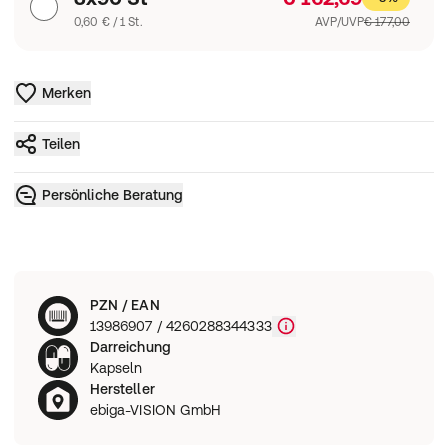
0,60 € / 1 St.
AVP/UVP
€ 177,00
Merken
Teilen
Persönliche Beratung
PZN / EAN
13986907 / 4260288344333
Darreichung
Kapseln
Hersteller
ebiga-VISION GmbH