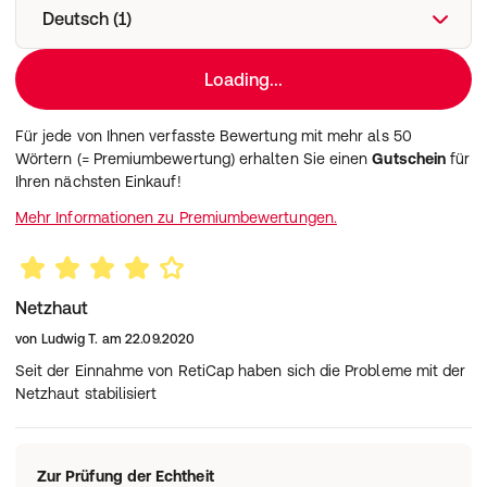
ebiga-VISION GmbH
Deutsch (1)
Prenzlauer Allee 188
10405 Berlin
Loading...
Für jede von Ihnen verfasste Bewertung mit mehr als 50
Wörtern (= Premiumbewertung) erhalten Sie einen
Gutschein
für
Ihren nächsten Einkauf!
Mehr Informationen zu Premiumbewertungen.
Netzhaut
von
Ludwig T.
am
22.09.2020
Seit der Einnahme von RetiCap haben sich die Probleme mit der
Netzhaut stabilisiert
Zur Prüfung der Echtheit