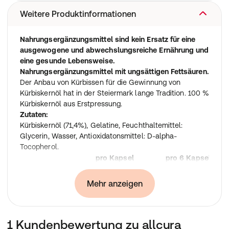
Weitere Produktinformationen
Nahrungsergänzungsmittel sind kein Ersatz für eine
ausgewogene und abwechslungsreiche Ernährung und
eine gesunde Lebensweise.
Nahrungsergänzungsmittel mit ungsättigen Fettsäuren.
Der Anbau von Kürbissen für die Gewinnung von
Kürbiskernöl hat in der Steiermark lange Tradition. 100 %
Kürbiskernöl aus Erstpressung.
Zutaten:
Kürbiskernöl (71,4%), Gelatine, Feuchthaltemittel:
Glycerin, Wasser, Antioxidatonsmittel: D-alpha-
Tocopherol.
pro Kapsel
pro 6 Kapseln
Kürbiskernöl
500 mg
3 g
Linolsäure
250 mg
1500 mg
Mehr anzeigen
Verzehrsempfehlung:
3 x täglich 2 Kapseln
Hinweis:
1 Kundenbewertung zu allcura
Die angegebene empfohlene Tagesmenge darf nicht