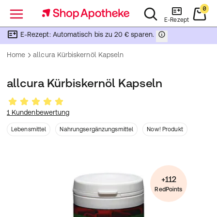
0
Menü
E-Rezept
E-Rezept: Automatisch bis zu 20 € sparen.
Home
allcura Kürbiskernöl Kapseln
allcura Kürbiskernöl Kapseln
1 Kundenbewertung
Lebensmittel
Nahrungsergänzungsmittel
Now! Produkt
+112
RedPoints