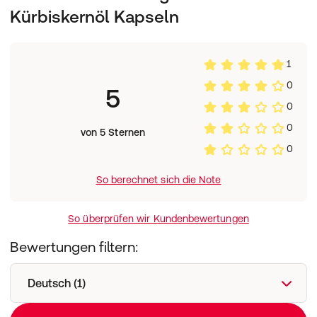
überschritten werden.
Kürbiskernöl Kapseln
Aufbewahrung:
Kühl (6-25 °C) und lichtgeschützt lagern. Außerhalb der
Reichweite von kleinen Kindern aufbewahren.
1
Nettofüllmenge:
90 Kapseln = 63 g
0
5
Herstellerdaten:
0
allcura Naturheilmittel GmbH
0
97877 Wertheim
von 5 Sternen
0
So berechnet sich die Note
So überprüfen wir Kundenbewertungen
Bewertungen filtern:
Deutsch (1)