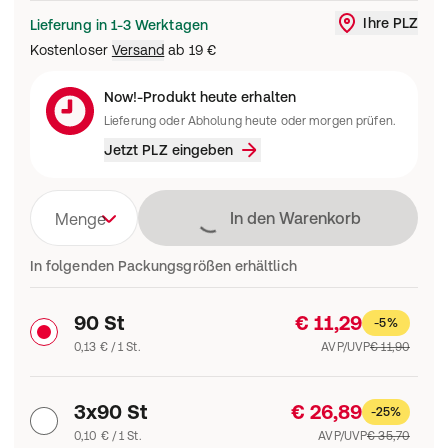
Ihre PLZ
Lieferung in 1-3 Werktagen
Liefergebi
Kostenloser
Versand
ab
19 €
Now!-Produkt heute erhalten
Lieferung oder Abholung heute oder morgen prüfen.
Jetzt PLZ eingeben
Lädt
In den Warenkorb
Menge
In folgenden Packungsgrößen erhältlich
90 St
€ 11,29
-5%
0,13 € / 1 St.
AVP/UVP
€ 11,90
3x90 St
€ 26,89
-25%
0,10 € / 1 St.
AVP/UVP
€ 35,70