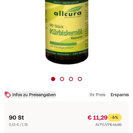
Infos zu Preisangaben
Ihr Preis
Ersparnis
90 St
€ 11,29
-5%
0,13 € / 1 St.
AVP/UVP
€ 11,90