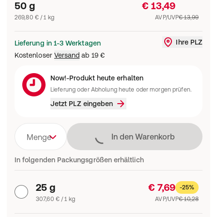
50 g
€ 13,49
269,80 € / 1 kg
AVP/UVP
€ 13,99
Ihre PLZ
Lieferung in 1-3 Werktagen
Liefergebi
Kostenloser
Versand
ab
19 €
Now!-Produkt heute erhalten
Lieferung oder Abholung heute oder morgen prüfen.
Jetzt PLZ eingeben
Lädt
In den Warenkorb
Menge
In folgenden Packungsgrößen erhältlich
25 g
€ 7,69
-25%
307,60 € / 1 kg
AVP/UVP
€ 10,28