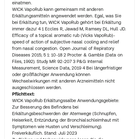
einatmen.
WICK VapoRub kann gemeinsam mit anderen
Erkältungssmitteln angewendet werden. Egal, was Sie
bei Erkältung tun, WICK VapoRub gehört bei Erkältung
immer dazu! 4 1 Eccles R, Jawad M, Ramsey DL, Hull JD.
Efficacy of a topical aromatic rub (Vicks VapoRub)-
speed of action of subjective nasal cooling and relief
from nasal congestion. Open Journal of Repiratory
Diseases 2015; 5 1: 10-18 2 Procter & Gamble (Data on
Files, 1992). Study MR 92-207 3 P&G Internal
Measurement, Science Data, 2019 4 Bei längerfristiger
oder großflächiger Anwendung können
Wechselwirkungen mit anderen Arzneimitteln nicht
ausgeschlossen werden.
Pflichttext:
WICK VapoRub Erkältungssalbe Anwendungsgebiete:
Zur Besserung des Befindens bei
Erkältungsbeschwerden der Atemwege (Schnupfen,
Heiserkeit, Entzündung der Bronchialschleimhaut mit
Symptomen wie Husten und Verschleimung).
Freiverkäuflich. Stand: Juli 2023