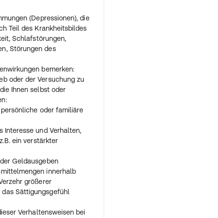
 jedoch der Wirkungseintritt
ollte die Dosis des anderen
timmungen (Depressionen), die
nfalls langsam verringert
ch Teil des Krankheitsbildes
eit, Schlafstörungen,
en, Störungen des
igenen Botenstoff Dopamin,
ebenwirkungen bemerken:
usreichend produziert wird.
eb oder der Versuchung zu
st deshalb eine
die Ihnen selbst oder
ndestens dreimonatige
en:
 Arzt den Behandlungserfolg
 persönliche oder familiäre
 Interesse und Verhalten,
mmen haben, als Sie sollten
.B. ein verstärkter
ittels versehentlich doppelt
en auf die weitere Einnahme,
 oder Geldausgeben
so ein, wie sonst auch.
smittelmengen innerhalb
en des Arzneimittels kann
Verzehr größerer
die in Kategorie
 das Sättigungsgefühl
 Sie bei Auftreten
ächsterreichbaren Arzt zu
dieser Verhaltensweisen bei