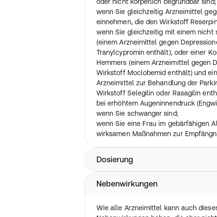
oder nicht körperlich begründbar sind;
Es liegen weder ausreichende klinisc
wenn Sie gleichzeitig Arzneimittel ge
Arzneimittel bei nicht mit Levodopa v
einnehmen, die den Wirkstoff Reserpi
in Kombination mit anderen Antiparkin
wenn Sie gleichzeitig mit einem nic
Langzeitbehandlung vor.
(einem Arzneimittel gegen Depression
Von der Behandlung mit dem Arzneim
Tranylcypromin enthält), oder einer 
Parkinson-ähnliche Krankheitserschei
Hemmers (einem Arzneimittel gegen D
Arzneimittel ausgelöst werden (medik
Wirkstoff Moclobemid enthält) und 
Parkinson-Syndrome) sowie die Huntin
Arzneimittel zur Behandlung der Parki
Wirkstoff Selegilin oder Rasagilin ent
bei erhöhtem Augeninnendruck (Engwi
wenn Sie schwanger sind;
wenn Sie eine Frau im gebärfähigen Al
wirksamen Maßnahmen zur Empfängnis
Dosierung
Nebenwirkungen
Nehmen Sie dieses Arzneimittel imme
Ihrem Arzt ein. Fragen Sie bei Ihrem A
wenn Sie sich nicht sicher sind.
Wie alle Arzneimittel kann auch diese
Die notwendige Anzahl Retardkapseln 