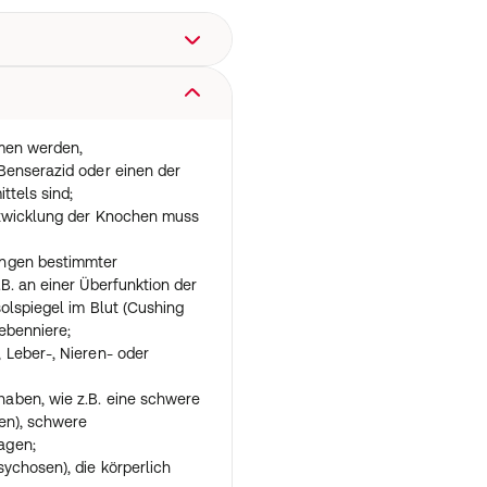
2 Wirkstoffe enthält. Der
der körpereigenen Substanz
bestimmten Bereichen des
mmen werden,
nson-Krankheit. Durch die
Benserazid oder einen der
 wird dieser Mangel
ttels sind;
Benserazid hemmt den Abbau
ntwicklung der Knochen muss
sodass eine geringere Dosis
.
ungen bestimmter
zid werden aus der
B. an einer Überfunktion der
erte Hartkapseln) des
olspiegel im Blut (Cushing
einen längeren Zeitraum
ebenniere;
 Leber-, Nieren- oder
rankheit (Schüttellähmung,
aben, wie z.B. eine schwere
ttern,
en), schwere
der Muskeln), wenn Sie
agen;
enserazid oder Carbidopa in
ychosen), die körperlich
orm erhalten.