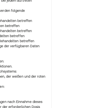
 bei jedem auftreten
 wie gutSie das Arzneimittel
sönlich am besten geeignete
werden folgende
hl der täglich
:
lt werden. Die für Sie
ehandelten betreffen
b von derjenigen anderer
ten betreffen
 Sie keinesfalls eigenmächtig
ehandelten betreffen
nge.
delten betreffen
emeinen die bisherige
 Behandelten betreffen
ls in der nicht retardierten
age der verfügbaren Daten
r dann die Einnahme dieses
 der Medikation muss durch
t werden. Gegebenenfalls
en:
ergleich zu dem Präparat in
ektionen.
 3 Tagen um ca. 50% erhöht
phsystems:
ringere
hen, der weißen und der roten
n.
ie Dauer der Nacht
en:
ehen 1 bis 2 Retardkapseln
osis eingenommen.
rzneimittel gegen die
ngen nach Einnahme dieses
, können Sie zusätzlich
r der erforderlichen Dosis