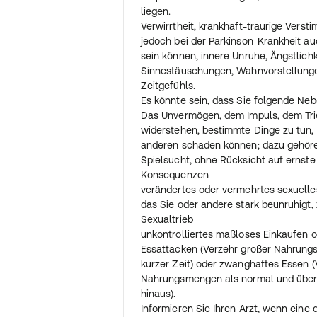
dieses Arzneimittel einnehmen. Sobald
liegen.
dieses Arzneimittels ersichtlich ist, s
Verwirrtheit, krankhaft-traurige Vers
Medikamentes überprüft und gegebene
jedoch bei der Parkinson-Krankheit au
und dann abgesetzt werden.
sein können, innere Unruhe, Ängstlichk
Sinnestäuschungen, Wahnvorstellung
Dauer der Anwendung
Zeitgefühls.
Das Arzneimittel ersetzt den körpere
Es könnte sein, dass Sie folgende N
der von den Körperzellen nicht mehr a
Das Unvermögen, dem Impuls, dem Tri
Die Behandlung mit dem Arzneimittel i
widerstehen, bestimmte Dinge zu tun, 
Langzeitbehandlung. Es kann eine mi
anderen schaden können; dazu gehör
Behandlung notwendig sein, damit Ihr
Spielsucht, ohne Rücksicht auf ernste
beurteilen kann.
Konsequenzen
verändertes oder vermehrtes sexuelles
Wenn Sie eine größere Menge eingeno
das Sie oder andere stark beunruhigt, z
Wenn Sie eine Einzeldosis des Arzneim
Sexualtrieb
einnehmen, hat dies keine Auswirkung
unkontrolliertes maßloses Einkaufen
d. h. Sie nehmen das Präparat danach 
Essattacken (Verzehr großer Nahrung
Bei Einnahme erheblich zu hoher Meng
kurzer Zeit) oder zwanghaftes Essen (
es zu den Krankheitszeichen kommen, 
Nahrungsmengen als normal und über
"Nebenwirkungen" genannt sind. Rufen
hinaus).
bedrohlicher Krankheitszeichen den n
Informieren Sie Ihren Arzt, wenn eine 