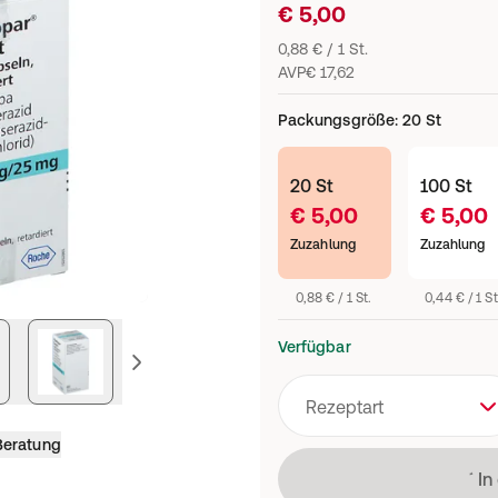
€ 5,00
0,88 € / 1 St.
AVP
€ 17,62
Packungsgröße
:
20 St
20 St
100 St
€ 5,00
€ 5,00
Zuzahlung
Zuzahlung
0,88 € / 1 St.
0,44 € / 1 St
Verfügbar
vorheriges Bild
Rezeptart
Beratung
Läd
In