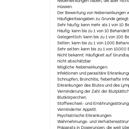
Nebenwirkungen haben, die aber nicht
Schwere Ihrer Erkrankung und danach,
müssen.
vertragen. Dabei muss die für Sie per
Der Bewertung von Nebenwirkungen 
Dosis durch langsame Erhöhung der Za
Häufigkeitsangaben zu Grunde gelegt
einzunehmenden Retardkapseln ermitte
Sehr häufig: kann mehr als 1 von 10 B
verschriebene Dosis kann sich deshal
Häufig: kann bis zu 1 von 10 Behandel
Patienten unterscheiden. Bitte ändern
Gelegentlich: kann bis zu 1 von 100 B
die vom Arzt verordnete Einnahmeme
Selten: kann bis zu 1 von 1.000 Behan
Als tägliche Startdosis sollte im Allg
Sehr selten: kann bis zu 1 von 10.000
morgendliche Einnahme des Arzneimitte
Nicht bekannt: Häufigkeit auf Grundl
Standardform beibehalten werden, de
nicht abschätzbar
Präparates folgt. Die weitere Abfolge
Mögliche Nebenwirkungen:
sorgfältige Dosiseinstellung bestimm
Infektionen und parasitäre Erkrankung
muss die Dosis dieses Präparates im V
Schnupfen, Bronchitis, fieberhafte Inf
der Standardformulierung nach 2 bis
Erkrankungen des Blutes und des Lym
werden, da die Retardkapseln eine ge
Verminderung der Zahl der Blutplättc
Wirkstoffkonzentration im Blut ergebe
Blutkörperchen.
Ist eine verlängerte Wirksamkeit für d
Stoffwechsel- und Ernährungsstörung
erwünscht, werden vor dem Zu-Bett-G
Verminderter Appetit.
zusätzlich zur unveränderten Tagesd
Psychiatrische Erkrankungen:
Wenn Sie bereits mit einem anderen A
Wahrnehmungs- und Verhaltensstöru
Parkinson-Krankheit behandelt werden
Präparats in Dosierungen, die weit übe