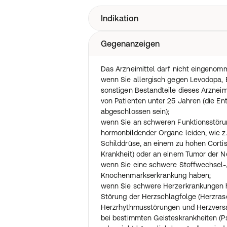
Indikation
Gegenanzeigen
Das Präparat ist ein Arzneimittel, das 
Wirkstoff Levodopa ist eine Vorstufe 
Dopamin. Der Mangel an Dopamin in 
Das Arzneimittel darf nicht eingeno
Gehirns ist eine Ursache für die Parki
wenn Sie allergisch gegen Levodopa, 
Umwandlung von Levodopa zu Dopamin
sonstigen Bestandteile dieses Arzneimi
ausgeglichen. Der zweite Wirkstoff 
von Patienten unter 25 Jahren (die E
von Levodopa außerhalb des Gehirns, 
abgeschlossen sein);
Levodopa eingenommen werden kann
wenn Sie an schweren Funktionsstör
Die Wirkstoffe Levodopa und Bensera
hormonbildender Organe leiden, wie z.
besonderen Darreichungsform (retardi
Schilddrüse, an einem zu hohen Cortis
Arzneimittels zeitlich verzögert über 
Krankheit) oder an einem Tumor der N
freigesetzt.
wenn Sie eine schwere Stoffwechsel-,
Das Arzneimittel wird angewendet
Knochenmarkserkrankung haben;
als Zusatzbehandlung der Parkinson-K
wenn Sie schwere Herzerkrankungen h
eine Erkrankung mit grobschlägigem Zi
Störung der Herzschlagfolge (Herzras
Bewegungsverlangsamung und Starre 
Herzrhythmusstörungen und Herzvers
bereits Levodopa in Kombination mit B
bei bestimmten Geisteskrankheiten (Ps
einer nicht retardierten Darreichungsf