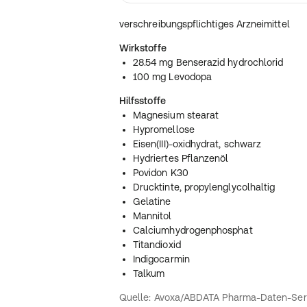
verschreibungspflichtiges Arzneimittel
Wirkstoffe
28.54 mg Benserazid hydrochlorid
100 mg Levodopa
Hilfsstoffe
Magnesium stearat
Hypromellose
Eisen(III)-oxidhydrat, schwarz
Hydriertes Pflanzenöl
Povidon K30
Drucktinte, propylenglycolhaltig
Gelatine
Mannitol
Calciumhydrogenphosphat
Titandioxid
Indigocarmin
Talkum
Quelle: Avoxa/ABDATA Pharma-Daten-Ser