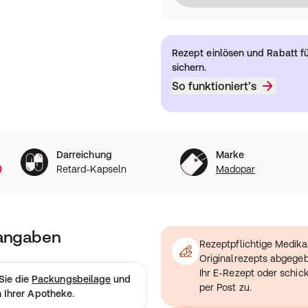
Rezept einlösen und Rabatt f
sichern.
So funktioniert’s
Darreichung
Marke
Retard-Kapseln
Madopar
tangaben
Rezeptpflichtige Medik
Originalrezepts abgege
Ihr E-Rezept oder schic
Sie die
Packungsbeilage
und
per Post zu.
in Ihrer Apotheke.