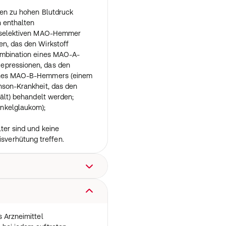
he Erfahrungen mit dem
gen zu hohen Blutdruck
orbehandelten Patienten noch
n enthalten
sonmitteln oder bei
ht selektiven MAO-Hemmer
en, das den Wirkstoff
ittel ausgenommen sind
Kombination eines MAO-A-
nungen, die durch bestimmte
epressionen, das den
amentös induzierte
eines MAO-B-Hemmers (einem
gton-Krankheit.
nson-Krankheit, das den
hält) behandelt werden;
nkelglaukom);
ter sind und keine
verhütung treffen.
r genau nach Absprache mit
rzt oder Apotheker nach,
s Arzneimittel
richtet sich nach der