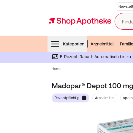
Newslett
Finde
Menubar
Kategorien
Arzneimittel
Famili
E-Rezept-Rabatt: Automatisch bis zu 
Home
Madopar® Depot 100 m
Rezeptpflichtig
Arzneimittel
apoth