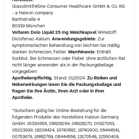
GlaxoSmithKline Consumer Healthcare GmbH & Co. KG
- a Haleon company
Barthstraße 4
80339 München
Voltaren Dolo Liquid 25 mg Weichkapsel
Wirkstoff:
Diclofenac-Kalium.
Anwendungsgebiete:
Zur
symptomatischen Behandlung von leichten bis mäßig
starken Schmerzen; Fieber.
Warnhinweis:
Enthält
Sorbitol. Bei Schmerzen oder Fieber ohne ärztlichen Rat
nicht länger anwenden als in der Packungsbeilage
vorgegeben!
Apothekenpflichtig.
Stand: 01/2024.
Zu Risiken und
Nebenwirkungen lesen Sie die Packungsbeilage und
fragen Sie Ihre Ärztin, Ihren Arzt oder in Ihrer
Apotheke.
*Gutschein gültig bei Online-Bestellung für die
folgenden Produkte des Herstellers Haleon Germany
GmbH: 16330656, 08628264, 08628270, 00927263,
05023939, 19208424, 19740892, 19740900, 08444541,
00753679, 16882769, 08444558, 13170548, 12550409,