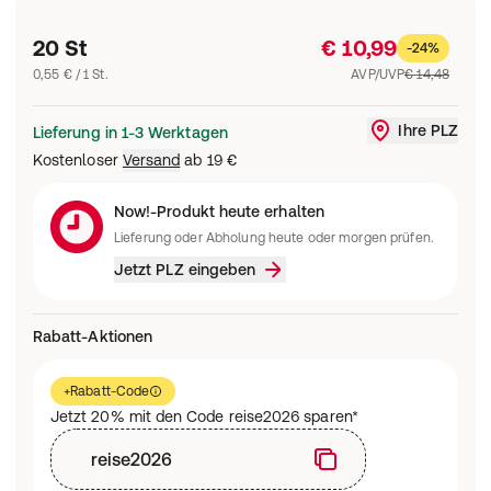
20 St
€ 10,99
-24%
0,55 € / 1 St.
AVP/UVP
€ 14,48
Ihre PLZ
Lieferung in 1-3 Werktagen
Liefergebi
Kostenloser
Versand
ab
19 €
Now!-Produkt heute erhalten
Lieferung oder Abholung heute oder morgen prüfen.
Jetzt PLZ eingeben
Rabatt-Aktionen
+
Rabatt-Code
Jetzt 20% mit den Code reise2026 sparen*
reise2026