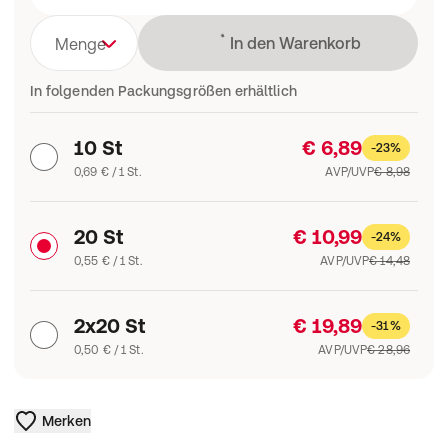
Lädt
In den Warenkorb
Menge
In folgenden Packungsgrößen erhältlich
10 St
€ 6,89
-23%
0,69 € / 1 St.
AVP/UVP
€ 8,98
20 St
€ 10,99
-24%
0,55 € / 1 St.
AVP/UVP
€ 14,48
2x20 St
€ 19,89
-31%
0,50 € / 1 St.
AVP/UVP
€ 28,96
Merken