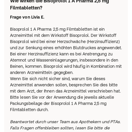
Wie wirken die Bisoprolol 1 A Pharma 2,5 mg
Disopyramid, Lidocain, Phenytoin; Flecainid, Propafenon)
Filmtabletten?
Bestimmte Medikamente gegen Bluthochdruck, Angina
pectoris oder unregelmäßigem Herzschlag
Frage von
Livia E.
(Kalziumantagonisten, z.B. Verapamil und Diltiazem)
Bestimmte Medikamente gegen Bluthochdruck, z.B.
Bisoprolol 1 A Pharma 2,5 mg Filmtabletten ist ein
Clonidin, Methyldopa, Moxonodin, Rilmenidin.
Arzneimittel mit dem Wirkstoff Bisoprolol. Der Wirkstoff
Beenden Sie jedoch die Einnahme dieser Arzneimittel
Bisoprolol wird bei einer Herzschwäche (Herzinsuffizienz)
nicht ohne vorherige Rücksprache mit Ihrem Arzt.
und zur Senkung eines erhöhten Blutdruckes angewendet.
Bitte fragen Sie bei Ihrem Arzt nach, bevor Sie die
Bei einer Herzinsuffizienz kann es bei Anstrengung zu
folgenden Arzneimittel zusammen mit dem Präparat
Atemnot und Wassereinlagerungen, insbesondere in den
einnehmen; Ihr Arzt wird vielleicht Ihren Zustand öfters
Beinen, kommen. Bisoprolol wird häufig in Kombination mit
überprüfen wollen:
anderen Arzneimitteln gegegben.
Bestimmte Medikamente gegen Bluthochdruck oder
Wenn Sie sich nicht sicher sind, warum Sie dieses
Angina pectoris (Kalziumantagonisten vom
Arzneimittel anwenden sollen, besprechen Sie dies bitte
Dihydropyridin-Typ, z.B. Felodipin und Amlodipin)
mit dem Arzt, der Ihnen das Arzneimittel verschrieben hat.
Bestimmte Medikamente zur Behandlung von
Bitte lesen Sie vor der Anwendung die jeweils aktuelle
unregelmäßigem oder abnormalem Herzschlag
Packungsbeilage der Bisoprolol 1 A Pharma 2,5 mg
(Antiarrhythmika der Klasse III, z.B. Amiodaron)
Filmtabletten durch.
Betablocker zur örtlichen Anwendung (z.B. Timolol-
Augentropfen zur Behandlung eines Glaukoms)
Beantwortet durch unser Team aus Apothekern und PTAs.
Bestimmte Medikamente z.B. zur Behandlung der
Falls Fragen offenbleiben sollten, lesen Sie bitte die
Alzheimer Krankheit oder zur Glaukombehandlung