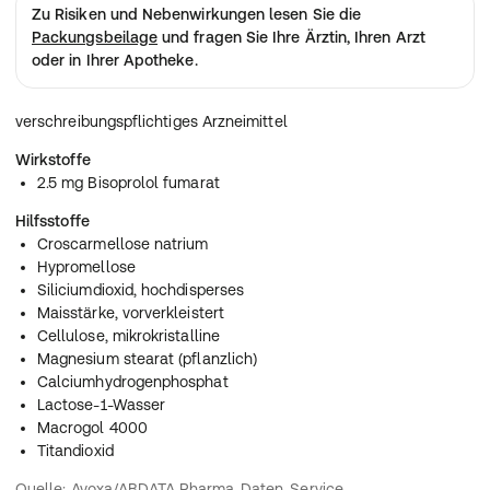
Zu Risiken und Nebenwirkungen lesen Sie die
Packungsbeilage
und fragen Sie Ihre Ärztin, Ihren Arzt
oder in Ihrer Apotheke.
verschreibungspflichtiges Arzneimittel
Wirkstoffe
2.5 mg Bisoprolol fumarat
Hilfsstoffe
Croscarmellose natrium
Hypromellose
Siliciumdioxid, hochdisperses
Maisstärke, vorverkleistert
Cellulose, mikrokristalline
Magnesium stearat (pflanzlich)
Calciumhydrogenphosphat
Lactose-1-Wasser
Macrogol 4000
Titandioxid
Quelle: Avoxa/ABDATA Pharma-Daten-Service