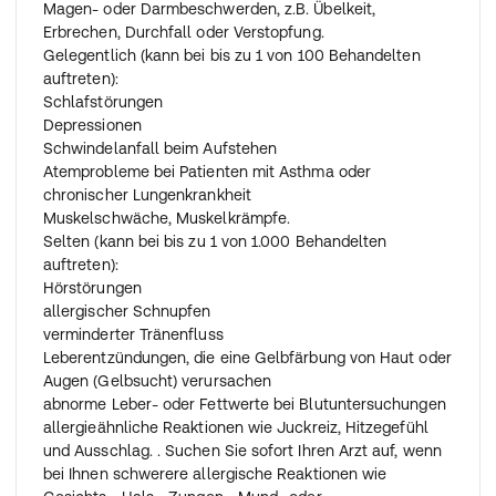
nicht mehr vertragen, muss vielleicht die Dosis wieder
Magen- oder Darmbeschwerden, z.B. Übelkeit,
verringert oder die Behandlung unterbrochen werden.
Erbrechen, Durchfall oder Verstopfung.
Bei einigen Patienten kann eine Erhaltungsdosis von
Gelegentlich (kann bei bis zu 1 von 100 Behandelten
weniger als 10 mg Bisoprolol ausreichen.
auftreten):
Ihr Arzt wird Sie darüber informieren.
Schlafstörungen
Wenn Sie die Behandlung gänzlich beenden müssen,
Depressionen
wird Ihr Arzt Sie für gewöhnlich anweisen, die Dosis
Schwindelanfall beim Aufstehen
schrittweise zu reduzieren, da sich andernfalls Ihre
Atemprobleme bei Patienten mit Asthma oder
Krankheit verschlechtern kann.
chronischer Lungenkrankheit
Muskelschwäche, Muskelkrämpfe.
Wenn Sie eine größere Menge eingenommen haben, als
Selten (kann bei bis zu 1 von 1.000 Behandelten
Sie sollten
auftreten):
Wenn Sie eine größere Menge eingenommen haben, als
Hörstörungen
Sie sollten, kontaktieren Sie sofort Ihren Arzt. Ihr Arzt
allergischer Schnupfen
wird entscheiden, welche Maßnahmen notwendig sind.
verminderter Tränenfluss
Als Symptome einer Überdosierung können
Leberentzündungen, die eine Gelbfärbung von Haut oder
verlangsamte Herzfrequenz, schwere Atemprobleme,
Augen (Gelbsucht) verursachen
Benommenheit oder Zittern (durch zu niedrigen
abnorme Leber- oder Fettwerte bei Blutuntersuchungen
Blutzucker) auftreten.
allergieähnliche Reaktionen wie Juckreiz, Hitzegefühl
und Ausschlag. . Suchen Sie sofort Ihren Arzt auf, wenn
Wenn Sie die Einnahme vergessen haben
bei Ihnen schwerere allergische Reaktionen wie
Nehmen Sie nicht die doppelte Dosis ein, wenn Sie die