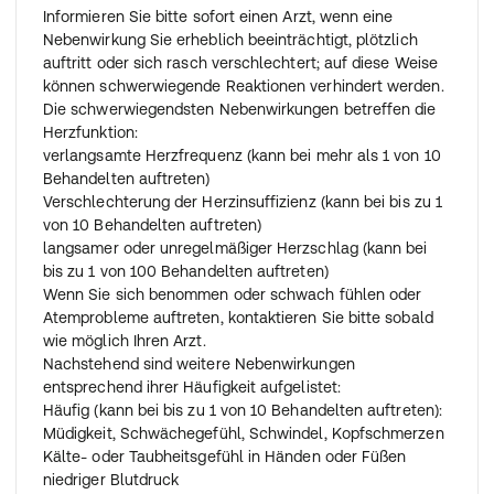
Beginn der Behandlung, während einer Dosiserhöhung
Informieren Sie bitte sofort einen Arzt, wenn eine
und bei Abbruch der Behandlung notwendig.
Nebenwirkung Sie erheblich beeinträchtigt, plötzlich
Die Behandlung ist für gewöhnlich langfristig.
auftritt oder sich rasch verschlechtert; auf diese Weise
Erwachsene einschließlich älteren Patienten:
können schwerwiegende Reaktionen verhindert werden.
Die Behandlung mit Bisoprolol muss mit einer niedrigen
Die schwerwiegendsten Nebenwirkungen betreffen die
Dosis begonnen werden, die schrittweise erhöht wird.
Herzfunktion:
Ihr Arzt wird bestimmen, wie die Dosis zu erhöhen ist; in
verlangsamte Herzfrequenz (kann bei mehr als 1 von 10
der Regel geschieht dies folgendermaßen:
Behandelten auftreten)
1,25 mg Bisoprolol einmal täglich für eine Woche
Verschlechterung der Herzinsuffizienz (kann bei bis zu 1
2,5 mg Bisoprolol einmal täglich für eine Woche
von 10 Behandelten auftreten)
3,75 mg Bisoprolol einmal täglich für eine Woche
langsamer oder unregelmäßiger Herzschlag (kann bei
5 mg Bisoprolol einmal täglich für vier Wochen
bis zu 1 von 100 Behandelten auftreten)
7,5 mg Bisoprolol einmal täglich für vier Wochen
Wenn Sie sich benommen oder schwach fühlen oder
10 mg Bisoprolol einmal täglich als Erhaltungsdosis
Atemprobleme auftreten, kontaktieren Sie bitte sobald
(Dauerbehandlung).
wie möglich Ihren Arzt.
Die empfohlene Höchstdosis beträgt 10 mg Bisoprolol
Nachstehend sind weitere Nebenwirkungen
einmal täglich.
entsprechend ihrer Häufigkeit aufgelistet:
Je nachdem, wie gut Sie das Medikament vertragen,
Häufig (kann bei bis zu 1 von 10 Behandelten auftreten):
kann Ihr Arzt auch beschließen, den zeitlichen Abstand
Müdigkeit, Schwächegefühl, Schwindel, Kopfschmerzen
zwischen den Dosissteigerungen zu verlängern. Wenn
Kälte- oder Taubheitsgefühl in Händen oder Füßen
sich Ihr Zustand verschlechtert oder Sie das Arzneimittel
niedriger Blutdruck