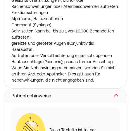
Gesichts-, Hals-, Zungen-, Mund- oder
vorherige Einnahme vergessen haben. Nehmen Sie am
Rachenschwellungen oder Atembeschwerden auftreten.
nächsten Morgen Ihre gewohnte Dosis ein.
Erektionsstörungen
Alpträume, Halluzinationen
Wenn Sie die Einnahme abbrechen
Ohnmacht (Synkope).
Beenden Sie die Einnahme niemals ohne Anweisung
Sehr selten (kann bei bis zu 1 von 10.000 Behandelten
Ihres Arztes. Ihre Krankheit kann sich sonst gravierend
auftreten):
verschlechtern.
gereizte und gerötete Augen (Konjunktivitis)
Haarausfall
Wenn Sie weitere Fragen zur Anwendung des
Auftreten oder Verschlechterung eines schuppenden
Arzneimittels haben, fragen Sie Ihren Arzt oder
Hautausschlags (Psoriasis); psoriasiformer Ausschlag.
Apotheker.
Wenn Sie Nebenwirkungen bemerken, wenden Sie sich
an Ihren Arzt oder Apotheker. Dies gilt auch für
Nebenwirkungen, die nicht angegeben sind.
Patientenhinweise
Diese Tablette ist teilbar.