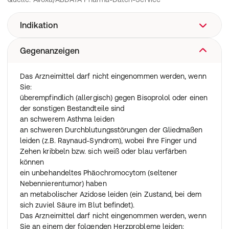
Indikation
Gegenanzeigen
Der Wirkstoff des Präparates ist Bisoprolol. Bisoprolol
gehört zur Arzneimittelklasse der Betablocker. Diese
Arzneimittel wirken, indem sie die Reaktion des Körpers
Das Arzneimittel darf nicht eingenommen werden, wenn
auf bestimmte Nervenimpulse - insbesondere im Herzen
Sie:
- beeinflussen. Auf diese Weise verlangsamt Bisoprolol
überempfindlich (allergisch) gegen Bisoprolol oder einen
die Herzfrequenz und macht das Herz leistungsfähiger,
der sonstigen Bestandteile sind
sodass es das Blut besser durch den Körper pumpen
an schwerem Asthma leiden
kann.
an schweren Durchblutungsstörungen der Gliedmaßen
Eine Herzinsuffizienz tritt dann auf, wenn der
leiden (z.B. Raynaud-Syndrom), wobei Ihre Finger und
Herzmuskel geschwächt ist und nicht genug Blut
Zehen kribbeln bzw. sich weiß oder blau verfärben
pumpen kann, um den Körper zu versorgen. Bisoprolol
können
wird in Kombination mit anderen Arzneimitteln
ein unbehandeltes Phäochromocytom (seltener
verwendet, die zur Behandlung dieser Erkrankung
Nebennierentumor) haben
geeignet sind (zum Beispiel ACE-Hemmer, Diuretika und
an metabolischer Azidose leiden (ein Zustand, bei dem
Herzglykoside).
sich zuviel Säure im Blut befindet).
Das Arzneimittel darf nicht eingenommen werden, wenn
Sie an einem der folgenden Herzprobleme leiden: