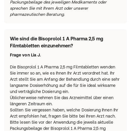
Packungsbeilage des jeweiligen Medikaments oder
(Parasympathomimetika, z.B. Tacrin oder Carbachol)
sprechen Sie mit Ihrem Arzt oder unserer
oder zur Behandlung akuter Herzprobleme
pharmazeutischen Beratung.
(Sympathomimetika, z.B. Isoprenalin und Dobutamin)
Antidiabetika einschließlich Insulin
Narkosemittel (z.B. während einer Operation)
Digitalis zur Behandlung einer Herzinsuffizienz
Wie sind die Bisoprolol 1 A Pharma 2,5 mg
Nichtsteroidale Antirheumatika (NSAR) zur Behandlung
Filmtabletten einzunehmen?
von Arthritis, Schmerzen oder Entzündungen (z.B.
Frage von
Lia J.
Ibuprofen oder Diclofenac)
Andere Medikamente, die eine erwünschte oder
Die Bisoprolol 1 A Pharma 2,5 mg Filmtabletten wenden
unerwünschte Blutdrucksenkung bewirken können, wie
Sie immer so an, wie es Ihnen Ihr Arzt verordnet hat. Ihr
zum Beispiel Antihypertensiva, bestimmte Medikamente
Arzt stellt Sie am Anfang der Behandlung durch eine sehr
gegen Depressionen (trizyklische Antidepressiva wie z.B.
langsame Dosiserhöhung auf die für Sie ideal wirksame
Imipramin oder Amitriptylin), bestimmte Medikamente zur
und verträgliche Dosierung ein.
Behandlung von Epilepsie bzw. Narkosemittel
Üblicherweise nehmen Sie das Arzneimittel über einen
(Barbiturate wie z.B. Phenobarbital) oder bestimmte
längeren Zeitraum ein.
Medikamente zur Behandlung mentaler Erkrankungen,
Sollten Sie vergessen haben, welche Dosierung Ihnen Ihr
gekennzeichnet durch einen Verlust an Realitätsnähe
Arzt empfohlen hat, fragen Sie bitte bei Ihren Arzt nach.
(Phenothiazine wie z.B. Levomepromazin)
Bitte lesen Sie vor der Anwendung die jeweils aktuelle
Mefloquin zur Vorbeugung oder Behandlung von Malaria
Packungsbeilage der Bisoprolol 1 A Pharma 2,5 mg
Medikamente gegen Depressionen, so genannte