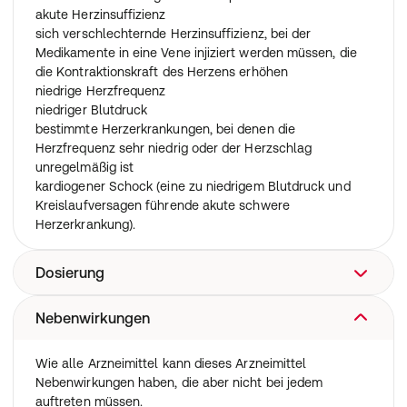
akute Herzinsuffizienz
sich verschlechternde Herzinsuffizienz, bei der
Medikamente in eine Vene injiziert werden müssen, die
die Kontraktionskraft des Herzens erhöhen
niedrige Herzfrequenz
niedriger Blutdruck
bestimmte Herzerkrankungen, bei denen die
Herzfrequenz sehr niedrig oder der Herzschlag
unregelmäßig ist
kardiogener Schock (eine zu niedrigem Blutdruck und
Kreislaufversagen führende akute schwere
Herzerkrankung).
Dosierung
Nebenwirkungen
Nehmen Sie dieses Arzneimittel immer genau nach
Absprache mit Ihrem Arzt ein. Fragen Sie bei Ihrem Arzt
oder Apotheker nach, wenn Sie sich nicht sicher sind.
Wie alle Arzneimittel kann dieses Arzneimittel
Während der Behandlung müssen Sie regelmäßig von
Nebenwirkungen haben, die aber nicht bei jedem
Ihrem Arzt untersucht werden. Dies ist besonders zu
auftreten müssen.