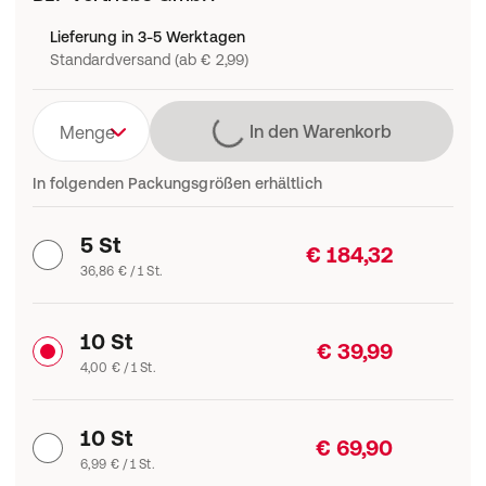
Lieferung in 3-5 Werktagen
Standardversand (ab € 2,99)
Lädt
In den Warenkorb
Menge
In folgenden Packungsgrößen erhältlich
5 St
€ 184,32
36,86 € / 1 St.
10 St
€ 39,99
4,00 € / 1 St.
10 St
€ 69,90
6,99 € / 1 St.