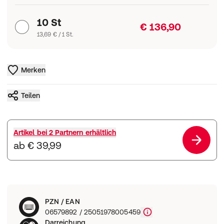
10 St
€ 136,90
13,69 € / 1 St.
Merken
Teilen
Artikel bei
2 Partnern
erhältlich
ab € 39,99
PZN / EAN
06579892 / 25051978005459
Darreichung