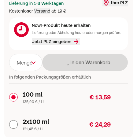
Ihre PLZ
Lieferung in 1-3 Werktagen
Liefergebi
Kostenloser
Versand
ab
19 €
Now!-Produkt heute erhalten
Lieferung oder Abholung heute oder morgen prüfen.
Jetzt PLZ eingeben
Lädt
In den Warenkorb
Menge
In folgenden Packungsgrößen erhältlich
100 ml
€ 13,59
135,90 € / 1 l
2x100 ml
€ 24,29
121,45 € / 1 l