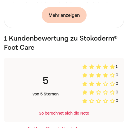
desodorierende Wirkung durch Zusatz etherischer Öle
(Rosmarin, Salbei, Eukalyptus)
Mehr anzeigen
mit Hautschutzstoff
1 Kundenbewertung zu Stokoderm®
Foot Care
1
0
5
0
0
von 5 Sternen
0
So berechnet sich die Note