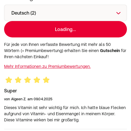
Eisenoxid rot; Öl, pflanzlich (Kokosnuss, Palmkern);
Folsäure; Cyanocobalamin (Vitamin B12).
Deutsch (2)
Hersteller:
Merz Consumer Care GmbH
Eckenheimer Landstraße 100
Loading...
60318 Frankfurt am Main
Für jede von Ihnen verfasste Bewertung mit mehr als 50
Wörtern (= Premiumbewertung) erhalten Sie einen
Gutschein
für
Ihren nächsten Einkauf!
Mehr Informationen zu Premiumbewertungen.
Super
von
Algeen Z.
am
09.04.2025
Dieses Vitamin ist sehr wichtig für mich. Ich hatte blaue Flecken
aufgrund von Vitamin- und Eisenmangel in meinem Körper.
Diese Vitamine wirken bei mir großartig.