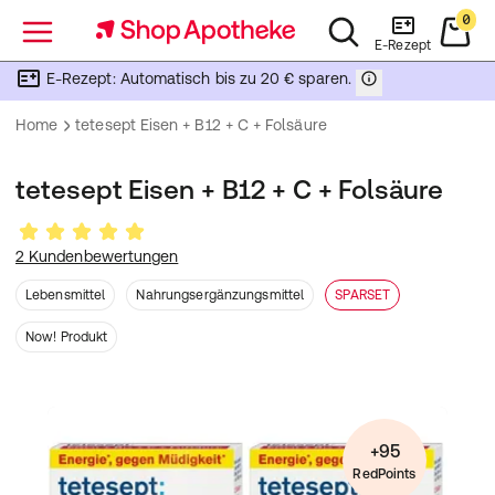
0
Menü
E-Rezept
E-Rezept: Automatisch bis zu 20 € sparen.
Home
tetesept Eisen + B12 + C + Folsäure
tetesept Eisen + B12 + C + Folsäure
2 Kundenbewertungen
Lebensmittel
Nahrungsergänzungsmittel
SPARSET
Now! Produkt
+95
RedPoints