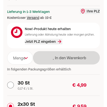
Ihre PLZ
Lieferung in 1-3 Werktagen
Liefergebi
Kostenloser
Versand
ab
19 €
Now!-Produkt heute erhalten
Lieferung oder Abholung heute oder morgen prüfen.
Jetzt PLZ eingeben
Lädt
In den Warenkorb
Menge
In folgenden Packungsgrößen erhältlich
30 St
€ 4,99
0,17 € / 1 St.
2x30 St
€ 9,59