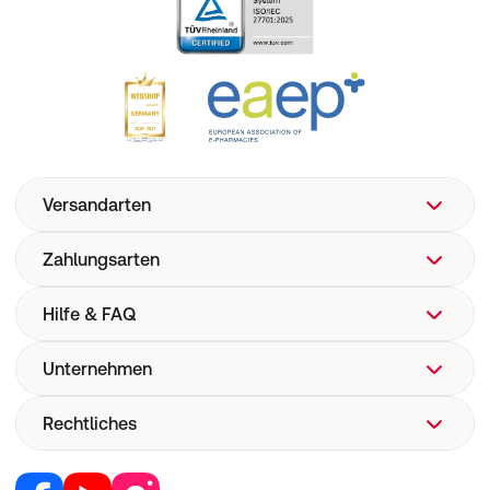
Versandarten
Zahlungsarten
Hilfe & FAQ
Unternehmen
FAQ
Hilfe
Rechtliches
Über uns
Versand
Corporate Website
Versandkosten
Retail Media
Vertrag widerrufen