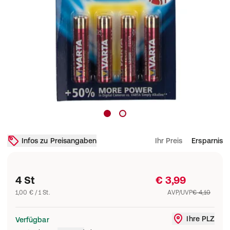
Infos zu Preisangaben
Ihr Preis
Ersparnis
4 St
€ 3,99
1,00 € / 1 St.
AVP/UVP
€ 4,10
Ihre PLZ
Verfügbar
Liefergebi