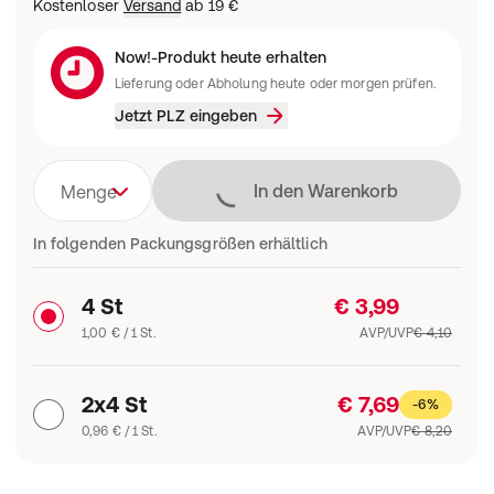
Kostenloser
Versand
ab
19 €
Now!-Produkt heute erhalten
Lieferung oder Abholung heute oder morgen prüfen.
Jetzt PLZ eingeben
Lädt
In den Warenkorb
Menge
In folgenden Packungsgrößen erhältlich
4 St
€ 3,99
1,00 € / 1 St.
AVP/UVP
€ 4,10
2x4 St
€ 7,69
-6%
0,96 € / 1 St.
AVP/UVP
€ 8,20