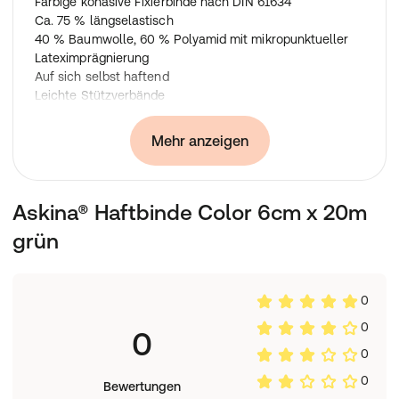
Farbige kohäsive Fixierbinde nach DIN 61634
Ca. 75 % längselastisch
40 % Baumwolle, 60 % Polyamid mit mikropunktueller
Lateximprägnierung
Auf sich selbst haftend
Leichte Stützverbände
Zum Anwickeln von Schienen
Als Hautschutz unter einem Tapeverband
Mehr anzeigen
Anwendung
:
Praxisbedarf
Askina® Haftbinde Color 6cm x 20m
grün
0
0
0
0
0
Bewertungen