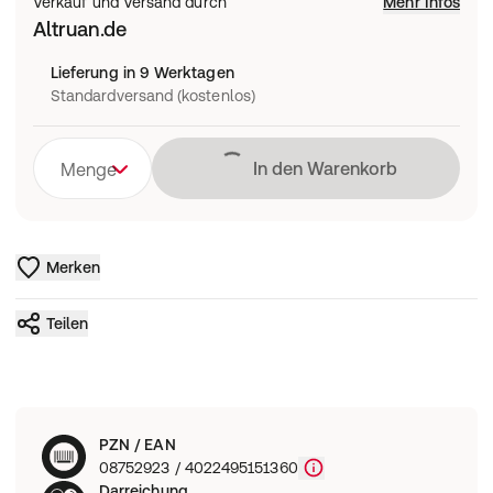
Verkauf und Versand durch
Mehr Infos
Altruan.de
Lieferung in 9 Werktagen
Standardversand (kostenlos)
Lädt
In den Warenkorb
Menge
Merken
Teilen
PZN / EAN
08752923 / 4022495151360
Darreichung