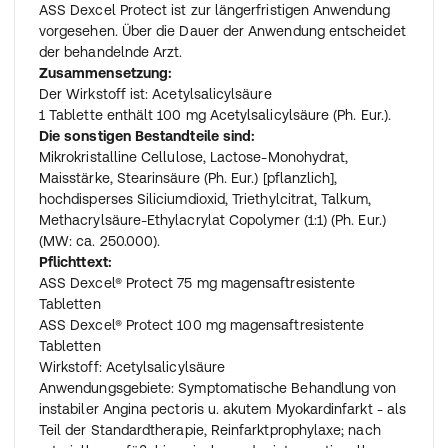
ASS Dexcel Protect ist zur längerfristigen Anwendung
vorgesehen. Über die Dauer der Anwendung entscheidet
der behandelnde Arzt.
Zusammensetzung:
Der Wirkstoff ist: Acetylsalicylsäure
1 Tablette enthält 100 mg Acetylsalicylsäure (Ph. Eur.).
Die sonstigen Bestandteile sind:
Mikrokristalline Cellulose, Lactose-Monohydrat,
Maisstärke, Stearinsäure (Ph. Eur.) [pflanzlich],
hochdisperses Siliciumdioxid, Triethylcitrat, Talkum,
Methacrylsäure-Ethylacrylat Copolymer (1:1) (Ph. Eur.)
(MW: ca. 250.000).
Pflichttext:
ASS Dexcel® Protect 75 mg magensaftresistente
Tabletten
ASS Dexcel® Protect 100 mg magensaftresistente
Tabletten
Wirkstoff: Acetylsalicylsäure
Anwendungsgebiete: Symptomatische Behandlung von
instabiler Angina pectoris u. akutem Myokardinfarkt - als
Teil der Standardtherapie, Reinfarktprophylaxe; nach