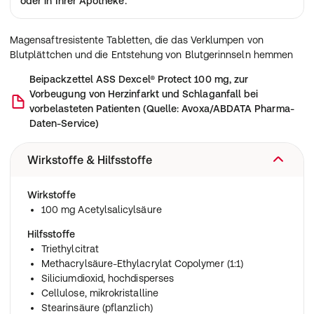
oder in Ihrer Apotheke.
Magensaftresistente Tabletten, die das Verklumpen von
Blutplättchen und die Entstehung von Blutgerinnseln hemmen
Beipackzettel
ASS Dexcel® Protect 100 mg, zur
Vorbeugung von Herzinfarkt und Schlaganfall bei
vorbelasteten Patienten
(
Quelle: Avoxa/ABDATA Pharma-
Daten-Service
)
Wirkstoffe & Hilfsstoffe
Wirkstoffe
100 mg Acetylsalicylsäure
Hilfsstoffe
Triethylcitrat
Methacrylsäure-Ethylacrylat Copolymer (1:1)
Siliciumdioxid, hochdisperses
Cellulose, mikrokristalline
Stearinsäure (pflanzlich)