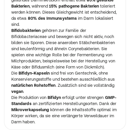
gesundes Darmmikrobiom enthält etwa
85% gesunde
Bakterien
, während
15% pathogene Bakterien
toleriert
werden können. Dieses Gleichgewicht ist entscheidend,
da etwa
80% des Immunsystems
im Darm lokalisiert
sind.
Bifidobakterien
gehören zur Familie der
Bifidobacteriaceae und bewegen sich nicht aktiv, noch
bilden sie Sporen. Diese anaeroben Stäbchenbakterien
sind keulenförmig und ähneln Corynebakterien. Sie
spielen eine wichtige Rolle bei der Fermentierung von
Milchprodukten, beispielsweise bei der Herstellung von
Käse oder Bifidusmilch (eine Form von Dickmilch).
Die
Bifidyn-Kapseln
sind frei von Gentechnik, ohne
Konservierungsstoffe und bestehen ausschließlich aus
natürlichen Rohstoffen
. Zusätzlich sind sie vollständig
vegan
.
Die Produktion von
Bifidyn
erfolgt unter strengen
GMP-
Standards
an zertifizierten Herstellungsorten. Dank der
Mikroverkapselung
können die Inhaltsstoffe optimal im
Körper wirken, da sie eine verlängerte Verweildauer im
Darm haben.