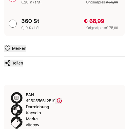
0,20 € / 1 St.
Originalpreis
€ 53,99
360 St
€ 68,99
0,19 € / 1 St.
Originalpreis
€ 75,99
Merken
Teilen
EAN
4250556512519
Darreichung
Kapseln
Marke
vitabay