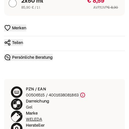
2x50 ml
€ 8,59
85,90 € / 1 l
AVP/UVP
€ 8,90
Merken
Teilen
Persönliche Beratung
PZN / EAN
00506515 / 4001638081863
Darreichung
Gel
Marke
WELEDA
Hersteller