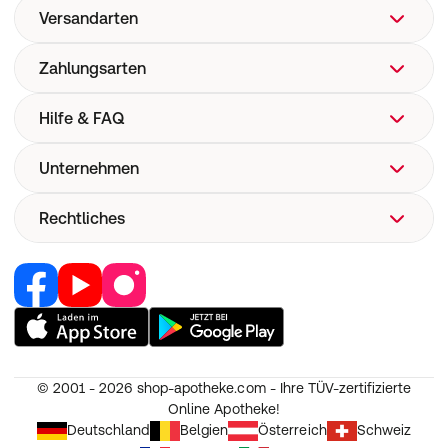
Versandarten
Zahlungsarten
Hilfe & FAQ
Unternehmen
FAQ
Hilfe
Rechtliches
Über uns
Versand
Corporate Website
Versandkosten
Retail Media
Vertrag widerrufen
Now! Versand
Jobs & Karriere
Nutzung und Haftung
E-Rezept
Partner werden
AGB
Pharmakovigilanz
RedPoints
Widerruf
Medizinproduktesicherheit
© 2001 - 2026
shop-apotheke.com - Ihre TÜV-zertifizierte
Unsere Apps
Datenschutz
Online Apotheke!
Unsere Eigenmarken
Erklärung zur Barrierefreiheit
Deutschland
Belgien
Österreich
Schweiz