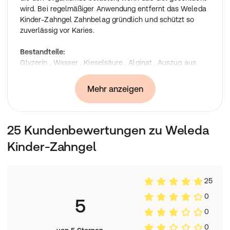
wird. Bei regelmäßiger Anwendung entfernt das Weleda
Kinder-Zahngel Zahnbelag gründlich und schützt so
zuverlässig vor Karies.
Bestandteile:
Glyzerin , Wasser , Kieselsäure , Alginat , Auszug aus
Ringelblumenblüten , Mandelöl , Aesculin , Mischung
natürlicher ätherischer Öle*
Mehr anzeigen
Inhaltsstoffe:
Glycerin , Water (Aqua) , Silica , Algin , Calendula
Officinalis Flower Extract , Prunus Amygdalus Dulcis
25 Kundenbewertungen zu Weleda
(Sweet Almond) Oil , Esculin , Flavor (Aroma)*, Limonene*
*from natural essential oils
Kinder-Zahngel
25
0
5
0
0