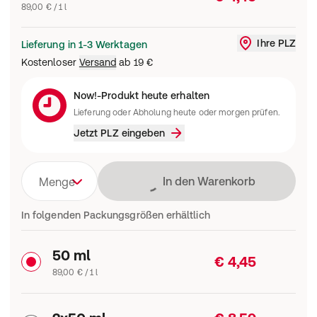
89,00 € / 1 l
Ihre PLZ
Lieferung in 1-3 Werktagen
Liefergebi
Kostenloser
Versand
ab
19 €
Now!-Produkt heute erhalten
Lieferung oder Abholung heute oder morgen prüfen.
Jetzt PLZ eingeben
Lädt
In den Warenkorb
Menge
In folgenden Packungsgrößen erhältlich
50 ml
€ 4,45
89,00 € / 1 l