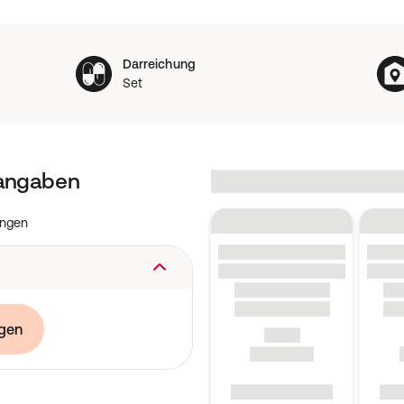
Darreichung
Set
tangaben
ungen
nderungen.
gen
0.