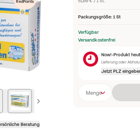
51,69 € / 1 St.
RedPoints
Packungsgröße
:
1 St
Verfügbar
Versandkostenfrei
Now!-Produkt heut
Lieferung oder Abhol
Jetzt PLZ eingebe
Menge
vorheriges Bild
rsönliche Beratung