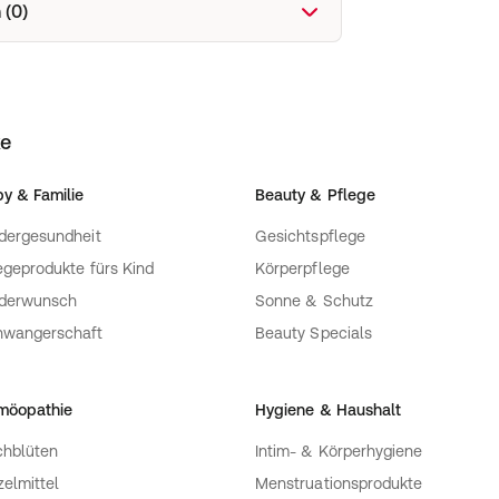
 (0)
ke
y & Familie
Beauty & Pflege
dergesundheit
Gesichtspflege
egeprodukte fürs Kind
Körperpflege
nderwunsch
Sonne & Schutz
hwangerschaft
Beauty Specials
möopathie
Hygiene & Haushalt
hblüten
Intim- & Körperhygiene
zelmittel
Menstruationsprodukte