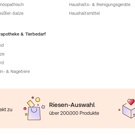
möopathisch
Haushalts- & Reinigungsgeräte
üßler-Salze
Haushaltsmittel
rapotheke & Tierbedarf
nd
ze
rd
in- & Nagetiere
Riesen-Auswahl
ekt zu
über 200.000 Produkte