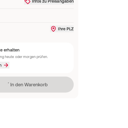
Infos zu Preisangaben
Ihre PLZ
Liefergebiet ändern oder Standort
e erhalten
ung heute oder morgen prüfen.
n
Lädt
In den Warenkorb