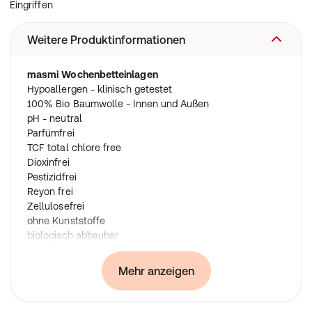
Eingriffen
Weitere Produktinformationen
masmi Wochenbetteinlagen
Hypoallergen - klinisch getestet
100% Bio Baumwolle - Innen und Außen
pH - neutral
Parfümfrei
TCF total chlore free
Dioxinfrei
Pestizidfrei
Reyon frei
Zellulosefrei
ohne Kunststoffe
biologisch abbaubar
keine Tierversuche
Vegan zertifiziert
Mehr anzeigen
Inhaltsstoffe:
GOTS - zertifizierte Bio Baumwolle