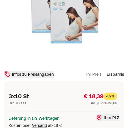
Infos zu Preisangaben
Ihr Preis
Ersparnis
3x10 St
€ 18,39
-32%
0,61 € / 1 St.
AVP/UVP
€ 26,85
Ihre PLZ
Lieferung in 1-3 Werktagen
Liefergebi
Kostenloser
Versand
ab
19 €