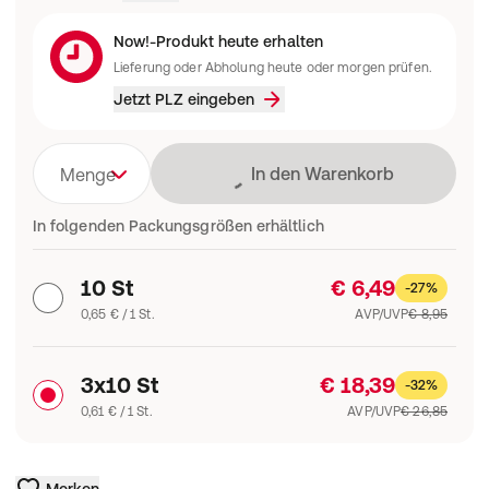
Now!-Produkt heute erhalten
Lieferung oder Abholung heute oder morgen prüfen.
Jetzt PLZ eingeben
Lädt
In den Warenkorb
Menge
In folgenden Packungsgrößen erhältlich
10 St
€ 6,49
-27%
0,65 € / 1 St.
AVP/UVP
€ 8,95
3x10 St
€ 18,39
-32%
0,61 € / 1 St.
AVP/UVP
€ 26,85
Merken