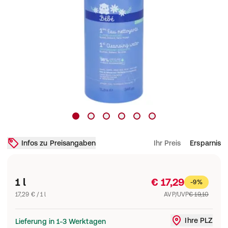
Infos zu Preisangaben
Ihr Preis
Ersparnis
1 l
€ 17,29
-9%
17,29 € / 1 l
AVP/UVP
€ 19,10
Ihre PLZ
Lieferung in 1-3 Werktagen
Liefergebi