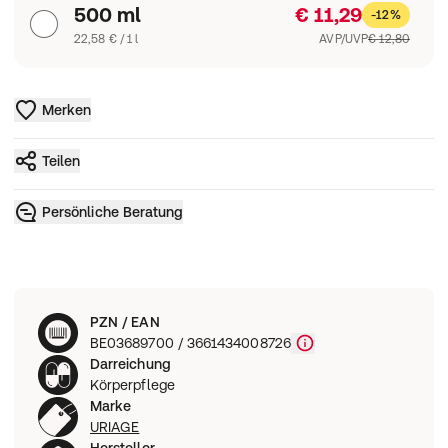
500 ml
€ 11,29
-12%
22,58 € / 1 l
AVP/UVP
€ 12,80
Merken
Teilen
Persönliche Beratung
PZN / EAN
BE03689700 / 3661434008726
Darreichung
Körperpflege
Marke
URIAGE