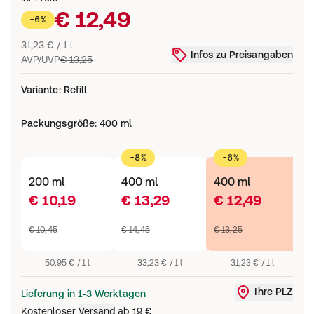
€ 12,49
-6%
31,23 € / 1 l
Infos zu Preisangaben
AVP/UVP
€ 13,25
Variante
:
Refill
Packungsgröße
:
400 ml
-8%
-6%
200 ml
400 ml
400 ml
7
€ 10,19
€ 13,29
€ 12,49
€
€ 10,45
€ 14,45
€ 13,25
€
50,95 € / 1 l
33,23 € / 1 l
31,23 € / 1 l
Ihre PLZ
Lieferung in 1-3 Werktagen
Liefergebi
Kostenloser
Versand
ab
19 €