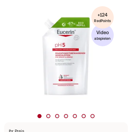
+124
RedPoints
Video
abspielen
Ihr Preis