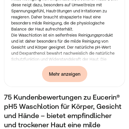
diese neigt dazu, besonders auf Umweltreize mit
Spannungsgefühl, Hautrötungen und Irritationen zu
reagieren. Daher braucht strapazierte Haut eine
besonders milde Reinigung, die die physiologische
Balance der Haut aufrechterhält.
Die Waschlotion ist ein seifenfreies Reinigungsprodukt
und ist daher besonders für die milde Reinigung von
Gesicht und Körper geeignet. Der natürliche pH-Wert
und Dexpanthenol bewahrt nachweislich die natürliche
Schutzfunktion und Widerstandskraft der Haut. Die
Formel sorgt für eine sanfte Reinigung mit extra milden,
seifenfreien Tensiden.
Mehr anzeigen
Besondere Eigenschaften:
Waschlotion ohne Seife
Für die milde Reinigung empfindlicher Haut
75 Kundenbewertungen zu Eucerin®
So einfach anzuwenden wie ein Duschgel
Erhält die natürliche Schutzfunktion der Haut
pH5 Waschlotion für Körper, Gesicht
Für die tägliche Reinigung von Händen, Gesicht und
Körper geeignet
und Hände – bietet empfindlicher
Für Babys und Kinder geeignet
und trockener Haut eine milde
Frei von Mikroplastik