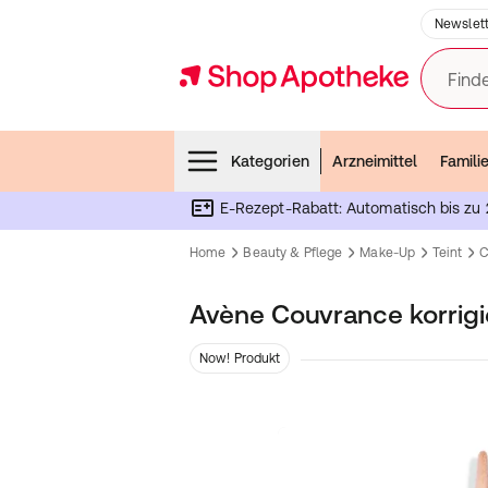
Newslett
Finde
Menubar
Kategorien
Arzneimittel
Famili
E-Rezept-Rabatt: Automatisch bis zu 
Home
Beauty & Pflege
Make-Up
Teint
C
Avène Couvrance korrig
Now! Produkt