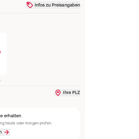
Infos zu Preisangaben
9
.
Ihre PLZ
Liefergebiet ändern oder Standort
e erhalten
ung heute oder morgen prüfen.
n