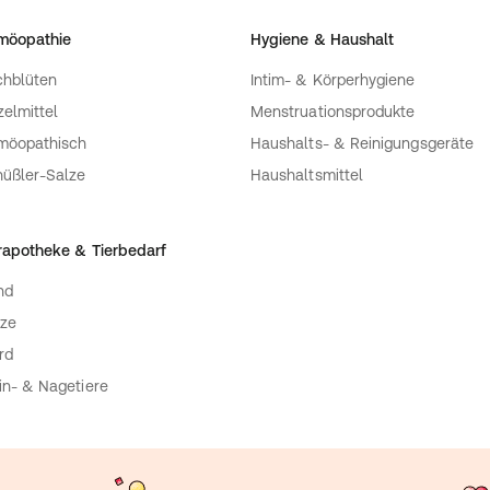
möopathie
Hygiene & Haushalt
hblüten
Intim- & Körperhygiene
zelmittel
Menstruationsprodukte
möopathisch
Haushalts- & Reinigungsgeräte
üßler-Salze
Haushaltsmittel
rapotheke & Tierbedarf
nd
ze
rd
in- & Nagetiere