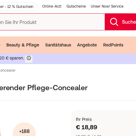
Online-Arzt
Gutscheine
Unser Now! Service
er - 12 % Gutschein
Such
n Sie Ihr Produkt
e
Beauty & Pflege
Sanitätshaus
Angebote
RedPoints
20 € sparen.
oncealer
ierender Pflege-Concealer
Ihr Preis
€ 18,89
+188