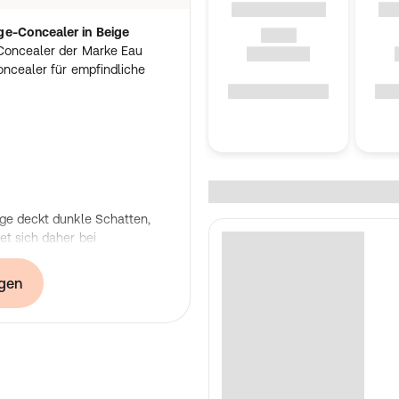
ge-Concealer in Beige
-Concealer der Marke Eau
oncealer für empfindliche
ige deckt dunkle Schatten,
et sich daher bei
lten und Narben.
ung verwendet werden.
gen
wasser- und
icht und cremig, ohne zu
e hohe Verträglichkeit auf
Pflege-Concealer kommt
ane Formulierung.