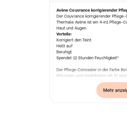
Avène Couvrance korrigierender Pfle
Der Couvrance korrigierender Pflege
Thermale Avène ist ein 4-in1 Pflege-C
Haut und Augen.
Vorteile:
Korrigiert den Teint
Hellt auf
Beruhigt
Spendet 12 Stunden Feuchtigkeit*
Der Pflege-Concealer in der Farbe Be
Rötungen und Unreinheiten ab. Er eign
Augenringen, Pigmentflecken, Mimikfa
Er kann als Concealer oder Grundier
Mehr anzei
Der Couvrance Pflege-Concealer ist 
schweißbeständig. Seine Textur ist le
kleben. Zudem weist der Concealer ein
und ist dermatologisch getestet.
Der Avène Couvrance korrigierender 
ohne Duftstoffe aus und hat eine veg