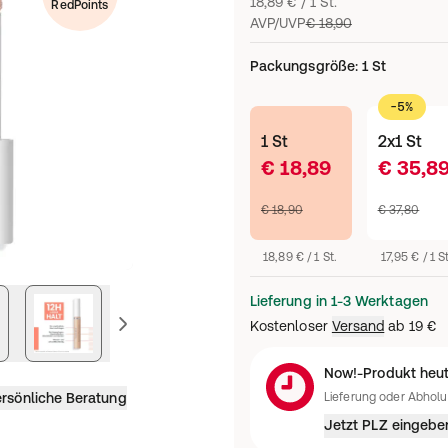
18,89 € / 1 St.
RedPoints
AVP/UVP
€ 18,90
Packungsgröße
:
1 St
-5%
1 St
2x1 St
€ 18,89
€ 35,8
€ 18,90
€ 37,80
18,89 € / 1 St.
17,95 € / 1 St
Lieferung in 1-3 Werktagen
vorheriges Bild
Kostenloser
Versand
ab
19 €
Now!-Produkt heut
rsönliche Beratung
Lieferung oder Abhol
Jetzt PLZ eingebe