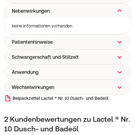
Nebenwirkungen
Vollbad: 3 Messbecher.
Kinderbad/Teilbad: 1 Messbecher.
keine Informationen vorhanden
Patientenhinweise
Schwangerschaft und Stillzeit
Nur zur äußerlichen Anwendung bestimmt.
Nicht mit den Augen in Berührung kommen.
Erhöhte Rutschgefahr in Duschen und Wannen.
Anwendung
keine Informationen vorhanden
Wechselwirkungen
Das Arzneimittel wird zum Duschen direkt auf die
feuchte Haut aufgetragen oder als Voll- oder Teilbad
Beipackzettel
Lactel ® Nr. 10 Dusch- und Badeöl
angewendet.
keine Informationen vorhanden
2 Kundenbewertungen zu Lactel ® Nr.
10 Dusch- und Badeöl