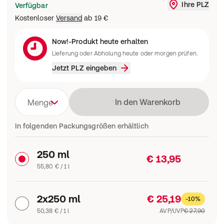
Ihre PLZ
Verfügbar
Liefergebi
Kostenloser
Versand
ab
19 €
Now!-Produkt heute erhalten
Lieferung oder Abholung heute oder morgen prüfen.
Jetzt PLZ eingeben
Lädt
In den Warenkorb
Menge
In folgenden Packungsgrößen erhältlich
250 ml
€ 13,95
55,80 € / 1 l
2x250 ml
€ 25,19
-10%
50,38 € / 1 l
AVP/UVP
€ 27,90