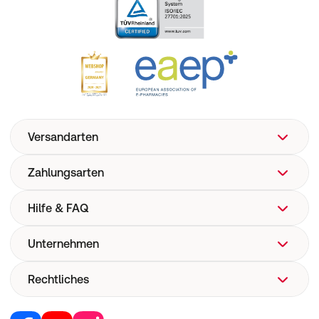
Versandarten
Zahlungsarten
Hilfe & FAQ
Unternehmen
FAQ
Hilfe
Rechtliches
Über uns
Versand
Corporate Website
Versandkosten