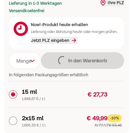
Ihre PLZ
Lieferung in 1-3 Werktagen
Liefergebi
Versandkostenfrei
Now!-Produkt heute erhalten
Lieferung oder Abholung heute oder morgen prüfen.
Jetzt PLZ eingeben
Lädt
In den Warenkorb
Menge
In folgenden Packungsgrößen erhältlich
15 ml
€ 27,73
1.848,67 € / 1 l
2x15 ml
€ 49,99
-10%
1.666,33 € / 1 l
AVP/UVP
€ 55,46