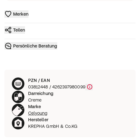
Merken
Teilen
Persönliche Beratung
PZN / EAN
03812448 / 4262397980099
Darreichung
Creme
Marke
Celyoung
Hersteller
KREPHA GmbH & Co.KG