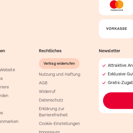
men
Rechtliches
Newsletter
Vertrag widerrufen
Attraktive A
 Website
Exklusive G
Nutzung und Haftung
ia
Gratis-Zuga
AGB
riere
Widerruf
rden
Datenschutz
Erklärung zur
ps
Barrierefreiheit
genmarken
Cookie-Einstellungen
Impressum