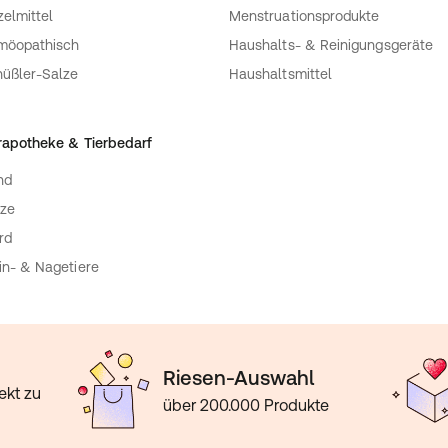
zelmittel
Menstruationsprodukte
möopathisch
Haushalts- & Reinigungsgeräte
üßler-Salze
Haushaltsmittel
rapotheke & Tierbedarf
nd
ze
rd
in- & Nagetiere
Riesen-Auswahl
ekt zu
über 200.000 Produkte