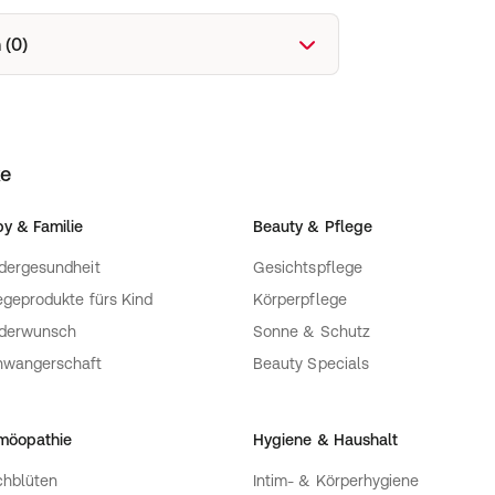
 (0)
ke
y & Familie
Beauty & Pflege
dergesundheit
Gesichtspflege
egeprodukte fürs Kind
Körperpflege
nderwunsch
Sonne & Schutz
hwangerschaft
Beauty Specials
möopathie
Hygiene & Haushalt
hblüten
Intim- & Körperhygiene