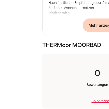
Nach ärztlichen Empfehlung oder 2 m
Bädern 4 Wochen aussetzen.
Inhaltsstoffe:
Mineralstoffe: 4,5 % (Aluminium, Silikat
Magnesium Sulfat), Huminsäuren 18,6
Mehr anzei
(gebunden) 8,5 %, Pektine 0,9% u.a.
THERMoor MOORBAD
0
Bewertungen
So berechn