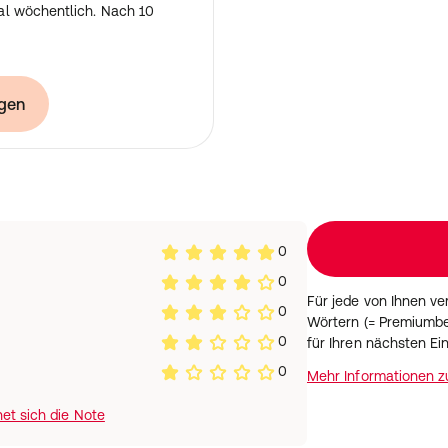
al wöchentlich. Nach 10
, Eisen, Calcium, Chlorid,
 %, Lingine/Humine
gen
0
0
Für jede von Ihnen v
0
Wörtern (= Premiumbe
0
für Ihren nächsten Ei
0
Mehr Informationen 
et sich die Note