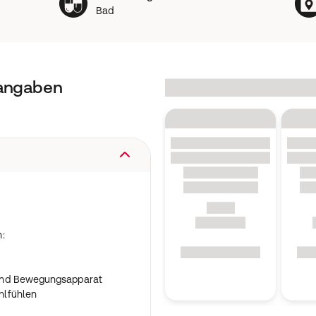
Bad
tangaben
:
und Bewegungsapparat
hlfühlen