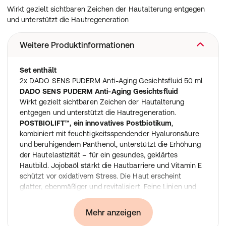
Wirkt gezielt sichtbaren Zeichen der Hautalterung entgegen
und unterstützt die Hautregeneration
Weitere Produktinformationen
Set enthält
2x DADO SENS PUDERM Anti-Aging Gesichtsfluid 50 ml
DADO SENS PUDERM Anti-Aging Gesichtsfluid
Wirkt gezielt sichtbaren Zeichen der Hautalterung
entgegen und unterstützt die Hautregeneration.
POSTBIOLIFT™, ein innovatives Postbiotikum
,
kombiniert mit feuchtigkeitsspendender Hyaluronsäure
und beruhigendem Panthenol, unterstützt die Erhöhung
der Hautelastizität – für ein gesundes, geklärtes
Hautbild. Jojobaöl stärkt die Hautbarriere und Vitamin E
schützt vor oxidativem Stress. Die Haut erscheint
glatter, ebenmäßiger und revitalisiert. Feine Linien und
Fältchen werden gemildert.
Innovation: Mit liftendem Postbiotikum
Mehr anzeigen
Therapiebegleitend bei Spätakne