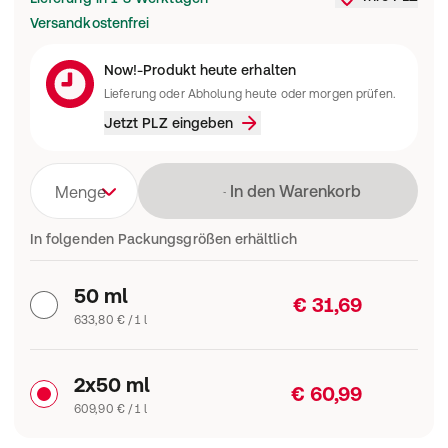
Liefergebi
Versandkostenfrei
Now!-Produkt heute erhalten
Lieferung oder Abholung heute oder morgen prüfen.
Jetzt PLZ eingeben
Lädt
In den Warenkorb
Menge
In folgenden Packungsgrößen erhältlich
50 ml
€ 31,69
633,80 € / 1 l
2x50 ml
€ 60,99
609,90 € / 1 l