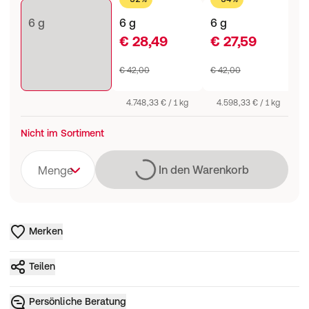
6 g
6 g
6 g
6
€ 28,49
€ 27,59
€
€ 42,00
€ 42,00
€
4.748,33 € / 1 kg
4.598,33 € / 1 kg
Nicht im Sortiment
Lädt
In den Warenkorb
Menge
Merken
Teilen
Persönliche Beratung