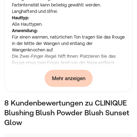
Farbintensität kann beliebig gewählt werden.
Langhaftend und ölfrei.
Hauttyp:
Alle Hauttypen.
Anwendung:
Für einen warmen, natürlichen Ton tragen Sie das Rouge
in der Mitte der Wangen und entlang der
Wangenknochen auf.
Die Zwei-Finger-Regel hilft Ihnen: Platzieren Sie das
Rouge etwa zwei Finger breit von der Nase entfernt.
Blenden Sie es von dort aus perfekt nach oben ein.
Zusammensetzung:
Mehr anzeigen
Talc , Dimethicone , Silica , Zinc Stearate , Nylon-12 ,
Lauryl Laurate , Tetrasodium Edta , Potassium Sorbate ,
Chlorphenesin , [+/- Mica , Titanium Dioxide (Ci 77891) ,
8 Kundenbewertungen zu CLINIQUE
Iron Oxides (Ci 77491, Ci 77492, Ci 77499) , Bismuth
Oxychloride (Ci 77163) , Yellow 5 Lake (Ci 19140) ,
Blushing Blush Powder Blush Sunset
Carmine (Ci 75470) , Red 7 Lake (Ci 15850) , Ferric
Ferrocyanide (Ci 77510) , Blue 1 Lake (Ci 42090) , Red 22
Glow
Lake (Ci 45380) , Red 36 Lake (Ci 12085) , Manganese
Violet (Ci 77742) , Red 30 Lake (Ci 73360) , Red 33 Lake