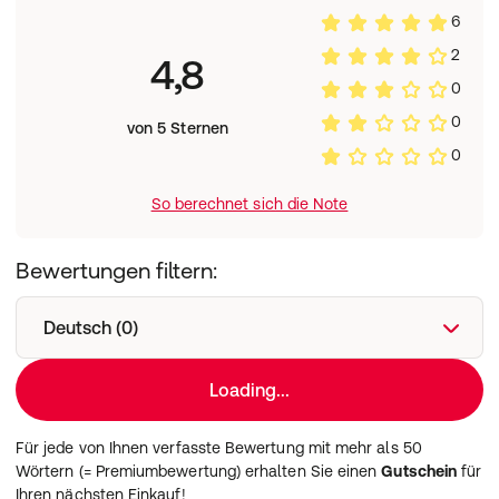
(Ci 17200) , Red 28 Lake (Ci 45410) , Red 34 Lake (Ci
6
15880) , Ultramarines (Ci 77007) , Yellow 6 Lake (Ci
2
15985) , Red 6 (Ci 15850)].
4,8
Whitman LBS NV
0
Nijverheidstraat 15
0
2260 Oevel - BE
von 5 Sternen
contactmanufacturer@elcompanies.com
0
So berechnet sich die Note
Bewertungen filtern:
Deutsch (0)
Loading...
Für jede von Ihnen verfasste Bewertung mit mehr als 50
Wörtern (= Premiumbewertung) erhalten Sie einen
Gutschein
für
Ihren nächsten Einkauf!