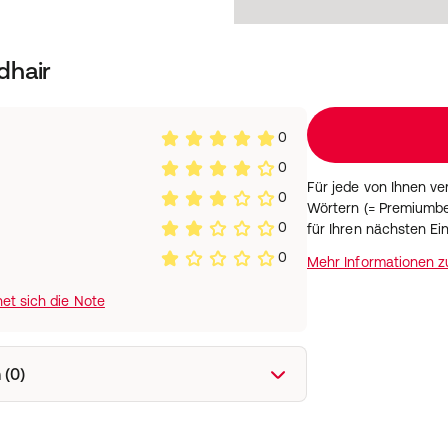
dhair
0
0
Für jede von Ihnen v
0
Wörtern (= Premiumbe
0
für Ihren nächsten Ei
0
Mehr Informationen 
et sich die Note
 (0)