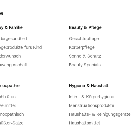
ke
y & Familie
Beauty & Pflege
dergesundheit
Gesichtspflege
egeprodukte fürs Kind
Körperpflege
nderwunsch
Sonne & Schutz
hwangerschaft
Beauty Specials
möopathie
Hygiene & Haushalt
hblüten
Intim- & Körperhygiene
zelmittel
Menstruationsprodukte
möopathisch
Haushalts- & Reinigungsgeräte
üßler-Salze
Haushaltsmittel