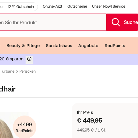
Online-Arzt
Gutscheine
Unser Now! Service
er - 12 % Gutschein
Such
n Sie Ihr Produkt
e
Beauty & Pflege
Sanitätshaus
Angebote
RedPoints
20 € sparen.
 Turbane
Perücken
dhair
Ihr Preis
€ 449,95
+4499
449,95 € / 1 St.
RedPoints