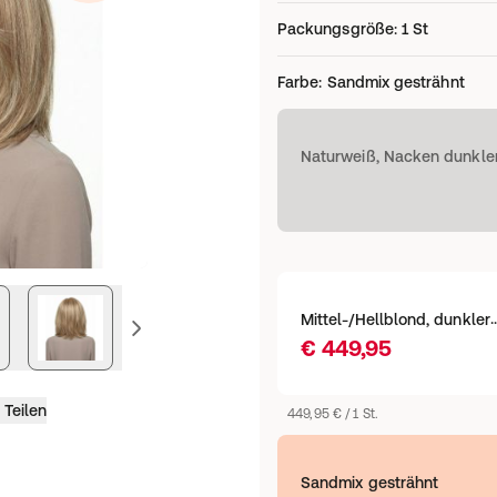
Packungsgröße
:
1 St
Farbe
:
Sandmix gesträhnt
Naturweiß, Nacken dunkle
Mittel-/Hellblond, dun
vorheriges Bild
€ 449,95
Teilen
449,95 € / 1 St.
Sandmix gesträhnt