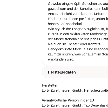
Gewebe eingeknüpft. So sehen sie au
gewachsen und der Scheitel kann beli
Ansatz ist nicht zu erkennen. Unterstr
Eindruck durch den perfekten, unten le
hohem Seitenscheitel.
Wie stylish der Longbob zugleich ist,
zurzeit in den exklusivsten Modemaga
der Marke trendhair peppt jedes Outfit
als auch im Theater oder Konzert.
Handgeknüpfte Modelle sind besonders
kaum zu spüren, was vor allem im S
empfunden wird.
Herstellerdaten
Lofty Zweitfrisuren GmbH, Henschels
Hersteller
info@lofty.de
Lofty Zweitfrisuren GmbH, Henschelstraße
Verantwortliche Person in der EU
Lofty Zweitfrisuren GmbH, Tilo Degenhard