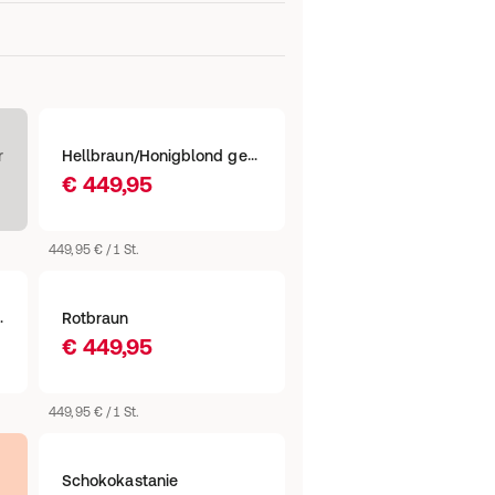
Hellbraun/Honigblond gemischt
r
€ 449,95
449,95 € / 1 St.
kler Ansatz
Rotbraun
€ 449,95
449,95 € / 1 St.
Schokokastanie